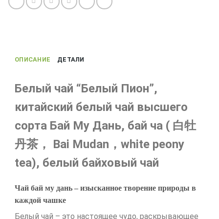
китайский
чай
Бай
му
дань
ОПИСАНИЕ
ДЕТАЛИ
высшего
сорта
Белый чай “Белый Пион”,
китайский белый чай высшего
сорта Бай Му Дань, бай ча ( 白牡
丹茶， Bai Mudan，white peony
tea), белый байховый чай
Чай бай му дань – изысканное творение природы в
каждой чашке
Белый чай – это настоящее чудо, раскрывающее