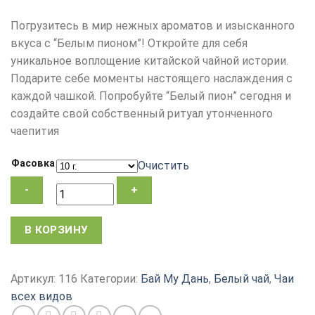
Погрузитесь в мир нежных ароматов и изысканного
вкуса с “Белым пионом”! Откройте для себя
уникальное воплощение китайской чайной истории.
Подарите себе моменты настоящего наслаждения с
каждой чашкой. Попробуйте “Белый пион” сегодня и
создайте свой собственный ритуал утонченного
чаепития
Фасовка
Очистить
Количество
В КОРЗИНУ
товара
Белый
чай
Артикул:
116
Категории:
Бай Му Дань
,
Белый чай
,
Чаи
"Белый
всех видов
пион",