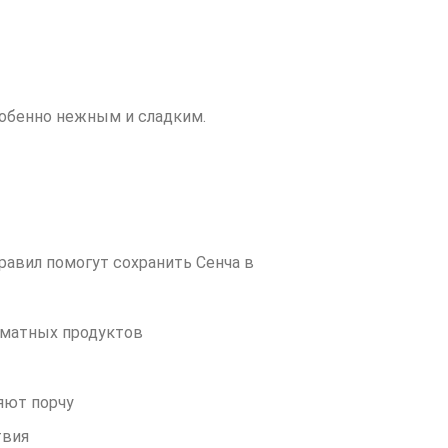
собенно нежным и сладким.
равил помогут сохранить Сенча в
роматных продуктов
яют порчу
твия