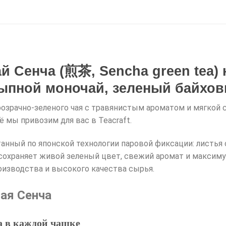
й Сенча (煎茶, Sencha green tea)
ыпной моночай, зеленый байхов
прозрачно-зеленого чая с травянистым ароматом и мягкой
ё мы привозим для вас в Teacraft.
танный по японской технологии паровой фиксации: листья
и сохраняет живой зеленый цвет, свежий аромат и макси
оизводства и высокого качества сырья.
чая Сенча
а в каждой чашке