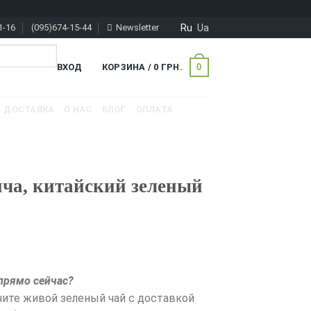
Ru
Ua
1-16
(095)674-15-44
Newsletter
0
ВХОД
КОРЗИНА /
0
ГРН.
ДОСТАВКА
О НАС
БЛОГ
ОПЛАТА
ча, китайский зеленый
прямо сейчас?
чите живой зеленый чай с доставкой