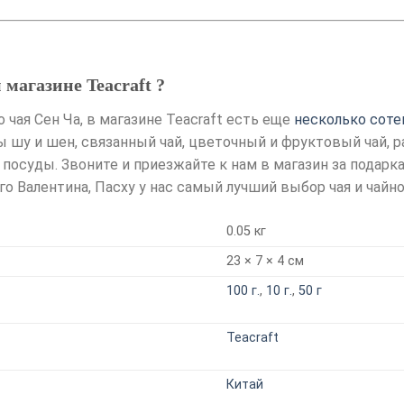
магазине Teacraft ?
 чая Сен Ча, в магазине Teacraft есть еще
несколько соте
ры шу и шен, связанный чай, цветочный и фруктовый чай, 
осуды. Звоните и приезжайте к нам в магазин за подарка
го Валентина, Пасху у нас самый лучший выбор чая и чай
0.05 кг
23 × 7 × 4 см
100 г.
,
10 г.
,
50 г
Teacraft
Китай