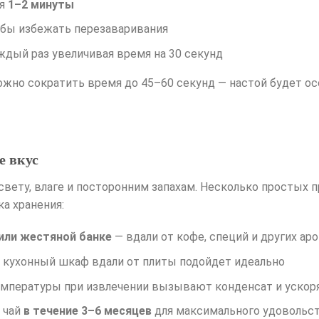
ся
1–2 минуты
обы избежать перезаваривания
ждый раз увеличивая время на 30 секунд
ожно сократить время до 45–60 секунд — настой будет о
е вкус
свету, влаге и посторонним запахам. Несколько простых п
а хранения:
или жестяной банке
— вдали от кофе, специй и других а
: кухонный шкаф вдали от плиты подойдет идеально
емпературы при извлечении вызывают конденсат и ускор
 чай
в течение 3–6 месяцев
для максимального удовольс