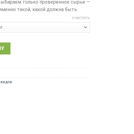
ы выбираем только проверенное сырье —
именно такой, какой должна быть.
ОЧИСТИТЬ
 чай Сенча, китайский зеленый чай сентя
НУ
 видов