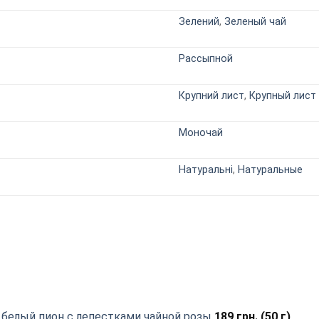
Зелений
,
Зеленый чай
Рассыпной
Крупний лист
,
Крупный лист
Моночай
Натуральні
,
Натуральные
й белый пион с лепестками чайной розы
189
грн.
(50 г)