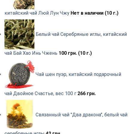
китайский чай Люй Лун Чжу
Нет в наличии (10 г.)
Белый чай Серебряные иглы, китайский
чай Бай Хао Инь Чжень
100
грн.
(10 г.)
Чай шен пуэр, китайский подарочный
чай Двойное Счастье, вес 100 г
266
грн.
Связанный чай "Два дракона", белый чай
серебряные иглы
42
грн.