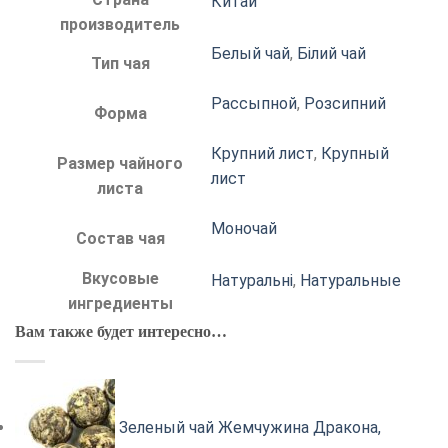
Китай
производитель
Белый чай
,
Білий чай
Тип чая
Рассыпной
,
Розсипний
Форма
Крупний лист
,
Крупный
Размер чайного
лист
листа
Моночай
Состав чая
Вкусовые
Натуральні
,
Натуральные
ингредиенты
Вам также будет интересно…
Зеленый чай Жемчужина Дракона,