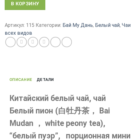
Количество
В КОРЗИНУ
товара
Белый
чай
Артикул:
115
Категории:
Бай Му Дань
,
Белый чай
,
Чаи
"Белый
всех видов
пион",
китайский
чай
Бай
Му
Дань
ОПИСАНИЕ
ДЕТАЛИ
мини
точа
5
Китайский белый чай, чай
г
Белый пион (白牡丹茶， Bai
Mudan ， white peony tea),
“белый пуэр”, порционная мини