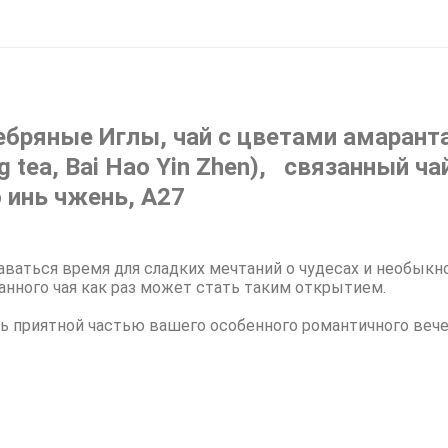
ебряные Иглы, чай
с цветами амаранта
a, Bai Hao Yin Zhen), связанный ча
о инь чжень, А27
аваться время для сладких мечтаний о чудесах и необык
нного чая как раз может стать таким открытием.
ь приятной частью вашего особенного романтичного веч