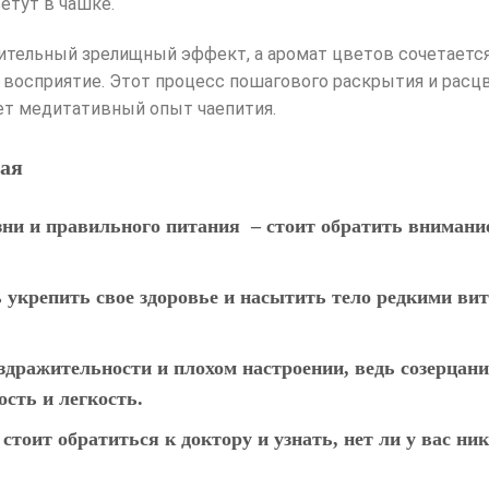
етут в чашке.
тельный зрелищный эффект, а аромат цветов сочетается
восприятие. Этот процесс пошагового раскрытия и расцве
ает медитативный опыт чаепития.
чая
зни и правильного питания – стоит обратить внимани
 укрепить свое здоровье и насытить тело редкими вит
аздражительности и плохом настроении, ведь созерцан
сть и легкость.
 стоит обратиться к доктору и узнать, нет ли у вас н