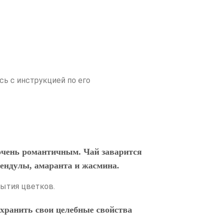
сь с инструкцией по его
 очень романтичным. Чай заварится
лендулы, амаранта и жасмина.
рытия цветков.
охранить свои целебные свойства