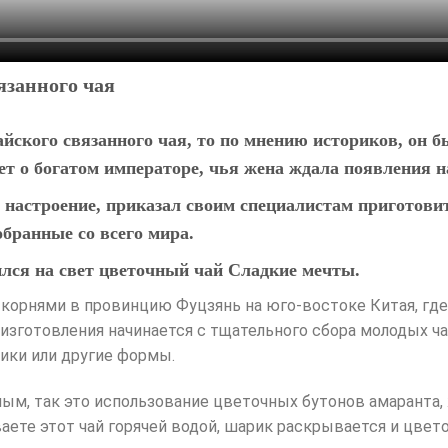
язанного чая
йского связанного чая, то по мнению историков, он 
ет о богатом императоре, чья жена ждала появления н
 настроение, приказал своим специалистам приготов
обранные со всего мира.
ился на свет цветочный чай Сладкие мечты.
т корнями в провинцию Фуцзянь на юго-востоке Китая, гд
изготовления начинается с тщательного сбора молодых ча
ки или другие формы.
ным, так это использование цветочных бутонов амаранта,
ваете этот чай горячей водой, шарик раскрывается и цве