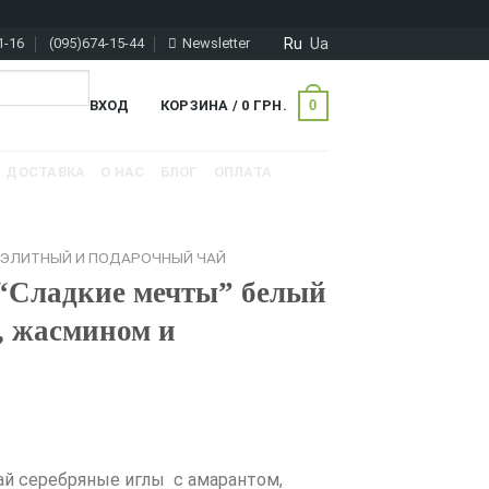
Ru
Ua
1-16
(095)674-15-44
Newsletter
0
ВХОД
КОРЗИНА /
0
ГРН.
ДОСТАВКА
О НАС
БЛОГ
ОПЛАТА
ЭЛИТНЫЙ И ПОДАРОЧНЫЙ ЧАЙ
“Сладкие мечты” белый
, жасмином и
ай серебряные иглы с амарантом,