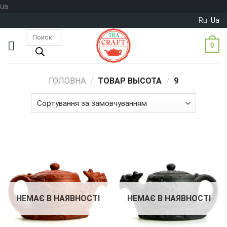
Skip
ua
to
Ru
Ua
content
Пошук
товарів
0
ГОЛОВНА
/
ТОВАР ВЫСОТА
/
9
НЕМАЄ В НАЯВНОСТІ
НЕМАЄ В НАЯВНОСТІ