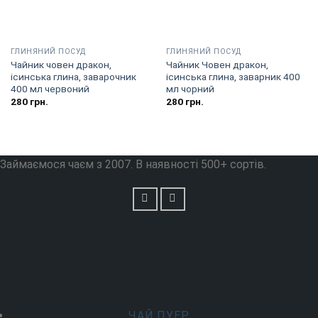
ГЛИНЯНИЙ ПОСУД
ГЛИНЯНИЙ ПОСУД
Чайник човен дракон,
Чайник Човен дракон,
ісинська глина, заварочник
ісинська глина, заварник 400
400 мл червоний
мл чорний
280
грн.
280
грн.
Займаємося чаєм з 2007. В наявності 500+ сортів.
ЧАЙ ПУЕР