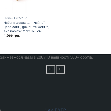
ПОСУД ГУНФУ ЧА
Чабань дошка для чайної
церемонії Дракон та Фенікс,
еко бамбук. 27х18х6 см
1,066
грн.
Займаємося чаєм з 2007. В наявності 500+ сортів.
ЧАЙ ПУЕР