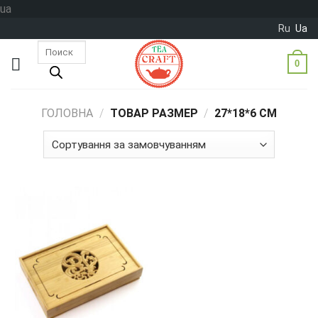
Skip
ua
to
Ru
Ua
content
Пошук
товарів
0
ГОЛОВНА
/
ТОВАР РАЗМЕР
/
27*18*6 СМ