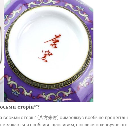
восьми сторін”?
а з восьми сторін” (八方来财) символізує всебічне процвітанн
ції вважається особливо щасливим, оскільки співзвучне зі