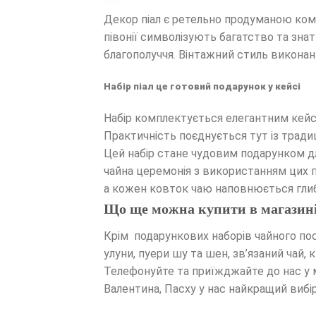
Декор піал є ретельно продуманою комп
півонії символізують багатство та зн
благополуччя. Вінтажний стиль виконання
Набір піал це готовий подарунок у кейсі
Набір комплектується елегантним кейсом
Практичність поєднується тут із трад
Цей набір стане чудовим подарунком д
чайна церемонія з використанням цих п
а кожен ковток чаю наповнюється гли
Що ще можна купити в магазині 
Крім подарункових наборів чайного посу
улуни, пуери шу та шен, зв’язаний чай,
Телефонуйте та приїжджайте до нас у м
Валентина, Пасху у нас найкращий вибі