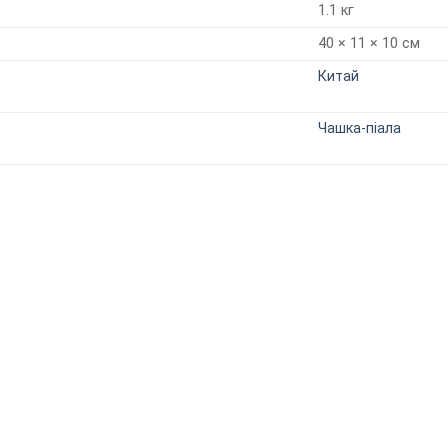
1.1 кг
40 × 11 × 10 см
Китай
Чашка-піала