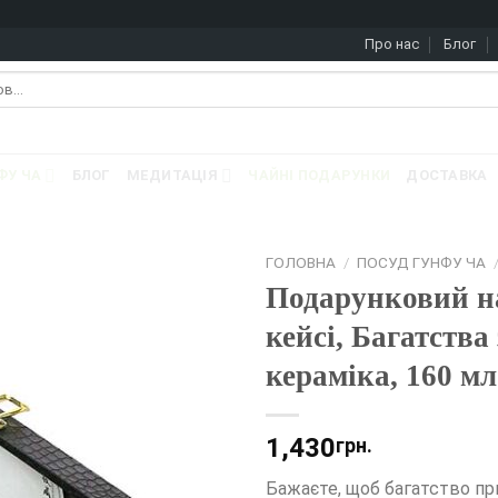
Про нас
Блог
ФУ ЧА
БЛОГ
МЕДИТАЦІЯ
ЧАЙНІ ПОДАРУНКИ
ДОСТАВКА
ГОЛОВНА
/
ПОСУД ГУНФУ ЧА
Подарунковий на
кейсі, Багатства
кераміка, 160 мл
1,430
грн.
Бажаєте, щоб багатство при