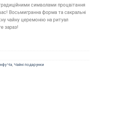
з традиційними символами процвітання
вас! Восьмигранна форма та сакральні
ну чайну церемонію на ритуал
е зараз!
унфу Ча
,
Чайні подарунки