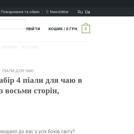
Ru
Ua
Повернення та обмін
Newsletter
0
УВІЙТИ
КОШИК /
0
ГРН.
ОПЛАТА
ПРО НАС
/
ПІАЛИ ДЛЯ ЧАЮ
бір 4 піали для чаю в
 з восьми сторін,
ходило до вас з усіх боків світу?