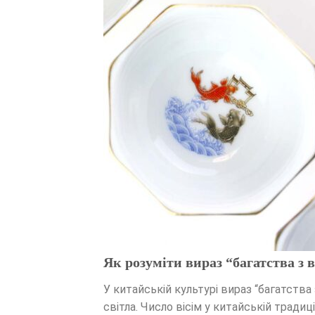
Як розуміти вираз “багатства з 
У китайській культурі вираз “багатств
світла. Число вісім у китайській тради