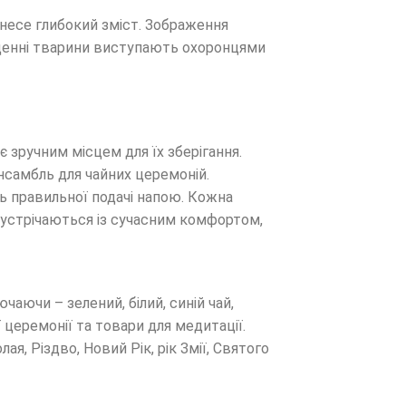
 несе глибокий зміст. Зображення
ященні тварини виступають охоронцями
є зручним місцем для їх зберігання.
самбль для чайних церемоній.
ь правильної подачі напою. Кожна
 зустрічаються із сучасним комфортом,
чаючи – зелений, білий, синій чай,
ї церемонії та товари для медитації.
, Різдво, Новий Рік, рік Змії, Святого