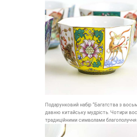
Подарунковий набір “Багатства з восьм
давню китайську мудрість. Чотири вос
традиційними символами благополуччя 