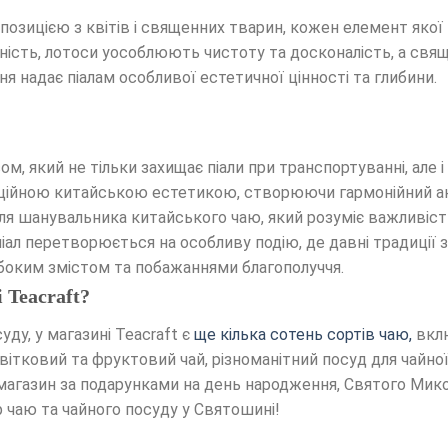
озицією з квітів і священних тварин, кожен елемент якої
атність, лотоси уособлюють чистоту та досконалість, а св
 надає піалам особливої ​​естетичної цінності та глибини.
, який не тільки захищає піали при транспортуванні, але і 
иційною китайською естетикою, створюючи гармонійний ан
ля шанувальника китайського чаю, який розуміє важливіст
іал перетворюється на особливу подію, де давні традиції
боким змістом та побажаннями благополуччя.
Teacraft?
ду, у магазині Teacraft є
ще кілька сотень сортів чаю,
вклю
 квітковий та фруктовий чай, різноманітний посуд для чайно
агазин за подарунками на день народження, Святого Миколая
р чаю та чайного посуду у Святошині!