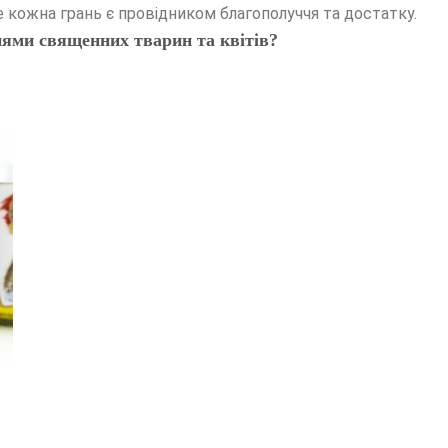
 кожна грань є провідником благополуччя та достатку.
ями священних тварин та квітів?