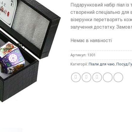
Подарунковий набір піал і
створений спеціально для 
візерунки перетворять кож
залучення достатку. Замовт
Немає в наявності
Артикул:
1301
Категорії:
Піали для чаю
,
Посуд Г