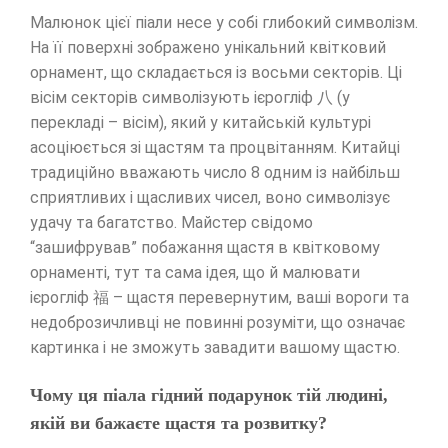
Малюнок цієї піали несе у собі глибокий символізм.
На її поверхні зображено унікальний квітковий
орнамент, що складається із восьми секторів. Ці
вісім секторів символізують ієрогліф 八 (у
перекладі – вісім), який у китайській культурі
асоціюється зі щастям та процвітанням. Китайці
традиційно вважають число 8 одним із найбільш
сприятливих і щасливих чисел, воно символізує
удачу та багатство. Майстер свідомо
“зашифрував” побажання щастя в квітковому
орнаменті, тут та сама ідея, що й малювати
ієрогліф 福 – щастя перевернутим, ваші вороги та
недоброзичливці не повинні розуміти, що означає
картинка і не зможуть завадити вашому щастю.
Чому ця піала гідний подарунок тій людині,
якій ви бажаєте щастя та розвитку?