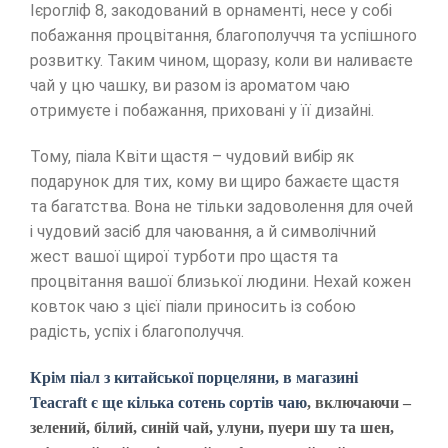
Ієрогліф 8, закодований в орнаменті, несе у собі
побажання процвітання, благополуччя та успішного
розвитку. Таким чином, щоразу, коли ви наливаєте
чай у цю чашку, ви разом із ароматом чаю
отримуєте і побажання, приховані у її дизайні.
Тому, піала Квіти щастя – чудовий вибір як
подарунок для тих, кому ви щиро бажаєте щастя
та багатства. Вона не тільки задоволення для очей
і чудовий засіб для чаювання, а й символічний
жест вашої щирої турботи про щастя та
процвітання вашої близької людини. Нехай кожен
ковток чаю з цієї піали приносить із собою
радість, успіх і благополуччя.
Крім піал з китайської порцеляни, в магазині
Teacraft є ще кілька сотень сортів чаю
, включаючи –
зелений, білий, синій чай, улуни, пуери шу та шен,