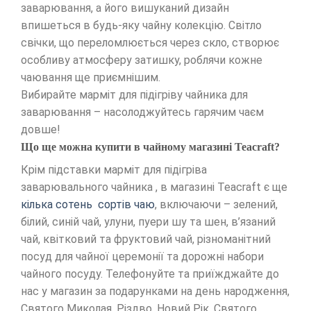
заварювання, а його вишуканий дизайн
впишеться в будь-яку чайну колекцію. Світло
свічки, що переломлюється через скло, створює
особливу атмосферу затишку, роблячи кожне
чаювання ще приємнішим.
Вибирайте марміт для підігріву чайника для
заварювання – насолоджуйтесь гарячим чаєм
довше!
Що ще можна купити в чайному магазині Teacraft?
Крім підставки марміт для підігріва
заварювального чайника , в магазині Teacraft є ще
кілька сотень сортів чаю
, включаючи – зелений,
білий, синій чай, улуни, пуери шу та шен, в’язаний
чай, квітковий та фруктовий чай, різноманітний
посуд для чайної церемонії та дорожні набори
чайного посуду. Телефонуйте та приїжджайте до
нас у магазин за подарунками на день народження,
Святого Миколая, Різдво, Новий Рік, Святого