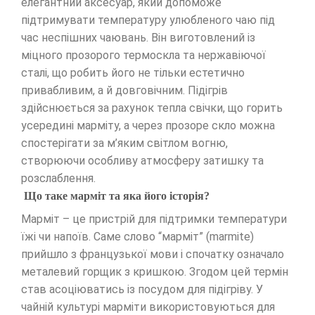
елегантний аксесуар, який допоможе
підтримувати температуру улюбленого чаю під
час неспішних чаювань. Він виготовлений із
міцного прозорого термоскла та нержавіючої
сталі, що робить його не тільки естетично
привабливим, а й довговічним. Підігрів
здійснюється за рахунок тепла свічки, що горить
усередині марміту, а через прозоре скло можна
спостерігати за м’яким світлом вогню,
створюючи особливу атмосферу затишку та
розслаблення.
Що таке марміт та яка його історія?
Марміт – це пристрій для підтримки температури
їжі чи напоїв. Саме слово “марміт” (marmite)
прийшло з французької мови і спочатку означало
металевий горщик з кришкою. Згодом цей термін
став асоціюватись із посудом для підігріву. У
чайній культурі марміти використовуються для