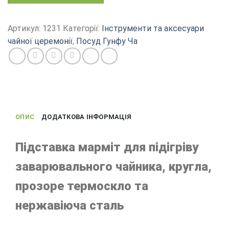
для
заварювального
чайника
Артикул:
1231
Категорії:
Інструменти та аксесуари
з
чайної церемонії
,
Посуд Гунфу Ча
підігрівом
від
свічки,
термоскло
та
нержавіюча
ОПИС
ДОДАТКОВА ІНФОРМАЦІЯ
сталь
кількість
Підставка марміт для підігріву
заварювального чайника, кругла,
прозоре термоскло та
нержавіюча сталь