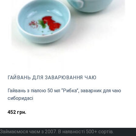
ГАЙВАНЬ ДЛЯ ЗАВАРЮВАННЯ ЧАЮ
Гайвань з піалою 50 мл “Рибка”, заварник для чаю
сиборидасі
452
грн.
Займаємося чаєм з 2007. В наявності 500+ сортів.