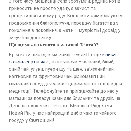
З того часу мешканці села зрозуміли: родина котів
приносить не просто удачу, а захист та
процвітання всьому роду. Кошенята символізують
продовження благополуччя, передачу багатства з
покоління в покоління, а мати – мудрість і досвід у
залученні достатку.
Що ще можна купити в магазині Teacraft?
Крім кота щастя, в магазині Teacraft є ще
кілька
сотень сортів чаю
, включаючи – зелений, білий,
синій чай, улуни, пуери шу та шен, зв’язаний чай,
квітковий та фруктовий чай, різноманітний
глиняний посуд для чайної церемонії та товари для
медитації. Телефонуйте та приїжджайте до нас у
магазин за подарунками для близьких та друзів на
День народження, Святого Миколая, Різдво чи
Новий Рік, у нас найкращий вибір чаю та чайного
посуду у Святошині!