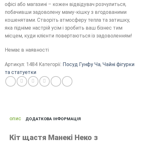
офісі або магазині – кожен відвідувач розчулиться,
побачивши задоволену маму-кішку з вгодованими
кошенятами. Створіть атмосферу тепла та затишку,
яка підніме настрій усім і зробить ваш бізнес тим
місцем, куди клієнти повертаються із задоволенням!
Немає в наявності
Артикул:
1484
Категорії:
Посуд Гунфу Ча
,
Чайні фігурки
та статуетки
ОПИС
ДОДАТКОВА ІНФОРМАЦІЯ
Кіт щастя Манекі Неко з