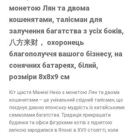
монетою Лян та двома
кошенятами, талісман для
залучення багатства з усіх боків,
八方来财， охоронець
благополуччя вашого бізнесу, на
сонячних батареях, білий,
розміри 8х8х9 см
Кіт щастя Манекі Неко з монетою Лян та двома
кошенятами – це унікальний східний талісман, що
поєднує давню японську мудрість із китайськими
символами багатства. Традиція прикрашати
будинки та офіси фігурками котів з піднятою
лапкою зародилася в Японії в XVII столітті, коли