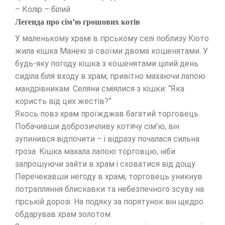
– Колір – білий
Легенда про сім’ю грошових котів
У маленькому храмі в гірському селі поблизу Кіото
жила кішка Манекі зі своїми двома кошенятами. У
будь-яку погоду кішка з кошенятами цілий день
сиділа біля входу в храм, привітно махаючи лапою
мандрівникам. Селяни сміялися з кішки: “Яка
користь від цих жестів?”
Якось повз храм проїжджав багатий торговець.
Побачивши доброзичливу котячу сім’ю, він
зупинився відпочити – і відразу почалася сильна
гроза. Кішка махала лапою торговцю, ніби
запрошуючи зайти в храм і сховатися від дощу.
Перечекавши негоду в храмі, торговець уникнув
потрапляння блискавки та небезпечного зсуву на
гірській дорозі. На подяку за порятунок він щедро
обдарував храм золотом.