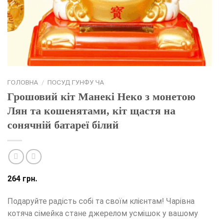
ГОЛОВНА
/
ПОСУД ГУНФУ ЧА
Грошовий кіт Манекі Неко з монетою
Лян та кошенятами, кіт щастя на
сонячній батареї білий
264
грн.
Подаруйте радість собі та своїм клієнтам! Чарівна
котяча сімейка стане джерелом усмішок у вашому