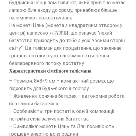
буддійські ченці помітили: кіт, який привітно махає
лапкою біля входу до храму, приваблює більше
паломників і пожертвувань.
На монеті Цянь (монета з квадратним отвором у
центрі) написано 八方来财, що означає “нехай
багатство приходить до тебе з усіх восьми сторін
світу”. Це талісман для процвітання, що закликає
грошові потоки з усіх напрямків створення
безперервного потоку достатку.
Характеристики сімейного талісмана
– Розміри: 8×8×9 см – компактний розмір, що
підходить для будь-якого інтер’єру
– Живлення: сонячна батарея – автономна робота
без заміни батарейок
– Особливість: три постаті в одній композиції –
потрійна сила залучення багатства
– Символіка: монети Цянь та Лян посилюють
грошову енергію всієї родини