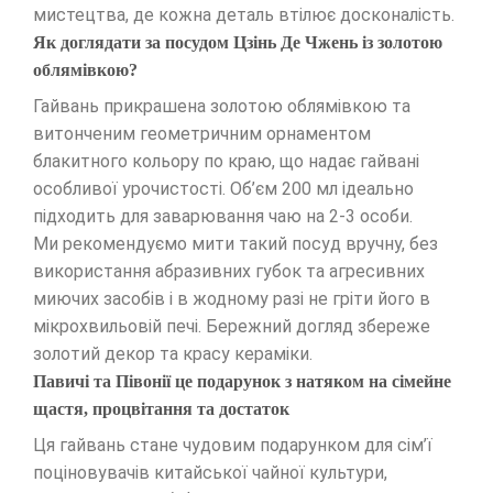
мистецтва, де кожна деталь втілює досконалість.
Як доглядати за посудом Цзінь Де Чжень із золотою
облямівкою?
Гайвань прикрашена золотою облямівкою та
витонченим геометричним орнаментом
блакитного кольору по краю, що надає гайвані
особливої урочистості. Об’єм 200 мл ідеально
підходить для заварювання чаю на 2-3 особи.
Ми рекомендуємо мити такий посуд вручну, без
використання абразивних губок та агресивних
миючих засобів і в жодному разі не гріти його в
мікрохвильовій печі. Бережний догляд збереже
золотий декор та красу кераміки.
Павичі та Півонії це подарунок з натяком на сімейне
щастя, процвітання та достаток
Ця гайвань стане чудовим подарунком для сім’ї
поціновувачів китайської чайної культури,