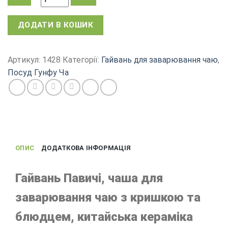
Гайвань
ДОДАТИ В КОШИК
для
заварювання
чаю,
Артикул:
1428
Категорії:
Гайвань для заварювання чаю
,
Павичі,
Посуд Гунфу Ча
кераміка
Цзінь
Де
Чжень,
200
мл
ОПИС
ДОДАТКОВА ІНФОРМАЦІЯ
кількість
Гайвань Павичі, чаша для
заварювання чаю з кришкою та
блюдцем, китайська кераміка