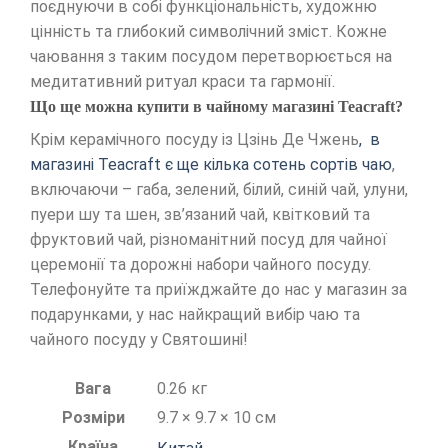
поєднуючи в собі функціональність, художню
цінність та глибокий символічний зміст. Кожне
чаювання з таким посудом перетворюється на
медитативний ритуал краси та гармонії.
Що ще можна купити в чайному магазині Teacraft?
Крім керамічного посуду із Цзінь Де Чжень
, в
магазині Teacraft є ще кілька сотень сортів чаю
,
включаючи – габа, зелений, білий, синій чай, улуни,
пуери шу та шен, зв’язаний чай, квітковий та
фруктовий чай, різноманітний посуд для чайної
церемонії та дорожні набори чайного посуду.
Телефонуйте та приїжджайте до нас у магазин за
подарунками, у нас найкращий вибір чаю та
чайного посуду у Святошині!
Вага
0.26 кг
Розміри
9.7 × 9.7 × 10 см
Країна