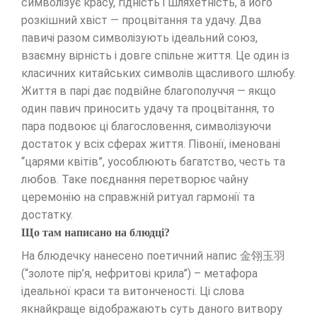
символізує красу, гідність і шляхетність, а його
розкішний хвіст — процвітання та удачу. Два
павичі разом символізують ідеальний союз,
взаємну вірність і довге спільне життя. Це один із
класичних китайських символів щасливого шлюбу.
Життя в парі дає подвійне благополуччя — якщо
один павич приносить удачу та процвітання, то
пара подвоює ці благословення, символізуючи
достаток у всіх сферах життя. Півонії, іменовані
“царями квітів”, уособлюють багатство, честь та
любов. Таке поєднання перетворює чайну
церемонію на справжній ритуал гармонії та
достатку.
Що там написано на блюдці?
На блюдечку нанесено поетичний напис 金翎玉羽
(“золоте пір’я, нефритові крила”) – метафора
ідеальної краси та витонченості. Ці слова
якнайкраще відображають суть даного витвору