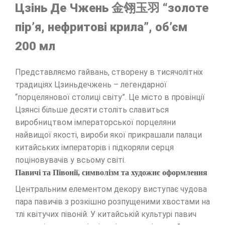
Цзінь Де Чжень 金翎玉羽 “золоте
пір’я, нефритові крила”, об’єм
200 мл
Представляємо гайвань, створену в тисячолітніх
традиціях Цзиньдечжень – легендарної
“порцелянової столиці світу”. Це місто в провінції
Цзянсі більше десяти століть славиться
виробництвом імператорської порцеляни
найвищої якості, вироби якої прикрашали палаци
китайських імператорів і підкоряли серця
поціновувачів у всьому світі.
Павичі та Півонії, символізм та художнє оформлення
Центральним елементом декору виступає чудова
пара павичів з розкішно розпущеними хвостами на
тлі квітучих півоній. У китайській культурі павич