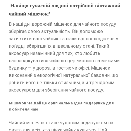
Навіщо сучасній людині потрібний вінтажний
чайний мішечок?
В наші дні дорожній мішечок для чайного посуду
зберігає свою актуальність. Він допоможе
захистити ваш чайник та піали від пошкоджень у
поїздці, зберігши їх в ідеальному стані. Такий
аксесуар незамінний для тих, хто любить
насолоджуватися чайною церемонією за межами
будинку — у дорозі, в гостях чи офісі. Мішечок
виконаний з екологічної натуральної бавовни, що
робить його не тільки стильним, а й трендовим
аксесуаром для зберігання чайного посуду.
Мішечок Ча Дай це оригінальна ідея подарунка для
любителя чаю
Чайний мішечок стане чудовим подарунком на
свята для всіх, хто цінує чайну культуру. Цей