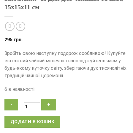
15х15х11 см
295
грн.
Зробіть свою наступну подорож особливою! Купуйте
вінтажний чайний мішечок і насолоджуйтесь чаєм у
будь-якому куточку світу, зберігаючи дух тисячолітніх
традицій чайної церемонії.
6 в наявності
Дорожній
ДОДАТИ В КОШИК
мішечок
для