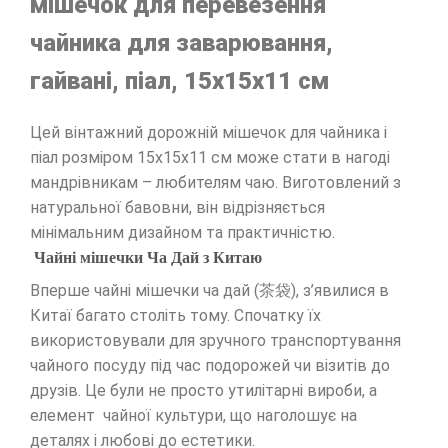
мішечок для перевезення
чайника для заварювання,
гайвані, піал, 15х15х11 см
Цей вінтажний дорожній мішечок для чайника і
піал розміром 15х15х11 см може стати в нагоді
мандрівникам – любителям чаю. Виготовлений з
натуральної бавовни, він відрізняється
мінімальним дизайном та практичністю.
Чайні мішечки Ча Дай з Китаю
Вперше чайні мішечки ча дай (茶袋), з’явилися в
Китаї багато століть тому. Спочатку їх
використовували для зручного транспортування
чайного посуду під час подорожей чи візитів до
друзів. Це були не просто утилітарні вироби, а
елемент чайної культури, що наголошує на
деталях і любові до естетики.