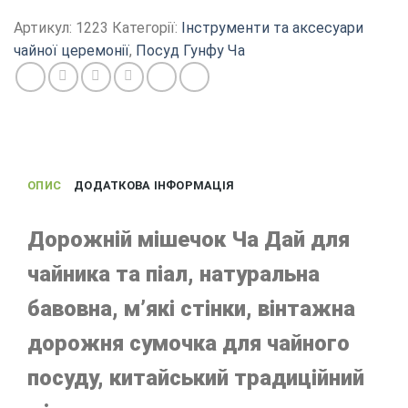
чайного
Артикул:
1223
Категорії:
Інструменти та аксесуари
посуду,
чайної церемонії
,
Посуд Гунфу Ча
вінтажний
Ча
Дай
для
чайника
та
ОПИС
ДОДАТКОВА ІНФОРМАЦІЯ
піал,
15х15х11
см
Дорожній мішечок Ча Дай для
кількість
чайника та піал, натуральна
бавовна, м’які стінки, вінтажна
дорожня сумочка для чайного
посуду, китайський традиційний