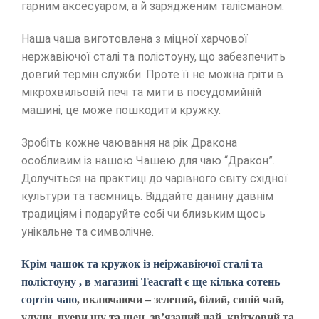
гарним аксесуаром, а й зарядженим талісманом.
Наша чаша виготовлена з міцної харчової
нержавіючої сталі та полістоуну, що забезпечить
довгий термін служби. Проте її не можна гріти в
мікрохвильовій печі та мити в посудомийній
машині, це може пошкодити кружку.
Зробіть кожне чаювання на рік Дракона
особливим із нашою Чашею для чаю “Дракон”.
Долучіться на практиці до чарівного світу східної
культури та таємниць. Віддайте данину давнім
традиціям і подаруйте собі чи близьким щось
унікальне та символічне.
Крім чашок та кружок із неіржавіючої сталі та
полістоуну , в магазині Teacraft є ще кілька сотень
сортів чаю
, включаючи – зелений, білий, синій чай,
улуни, пуери шу та шен, зв’язаний чай, квітковий та