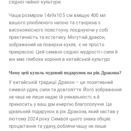
східної чайної культури.
Чаша розміром 14х9х10.5 см вміщує 400 мл
вашого улюбленого напою та створена з
високоякісного полістоуну, поєднуючи у собі
практичність та естетику. Могутній дракон,
зображений на поверхні кухля, є не просто
прикрасою. Цей символ східної мудрості і сили й
він має глибоке коріння в китайській культурі.
Чому цей кухоль чудовий подарунок на рік Дракона?
У китайській традиції Дракон – це позитивний
символ удачі, сили та довголіття. Його зображення
на чаші не лише надає їй унікальності, а й
приносить у ваш дім енергію благополуччя. Це
ідеальний подарунок в рік Дракона, який настав у
лютому 2024 року. Символ цього знака обіцяє
процвітання та удачу, роблячи чашу не лише