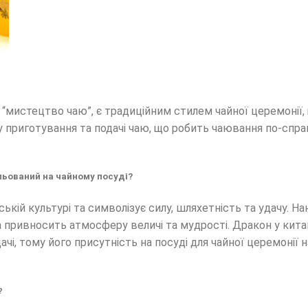
є “мистецтво чаю”, є традиційним стилем чайної церемонії,
у приготування та подачі чаю, що робить чаювання по-сп
льований на чайному посуді?
ькій культурі та символізує силу, шляхетність та удачу. 
а привносить атмосферу величі та мудрості. Дракон у кит
чі, тому його присутність на посуді для чайної церемонії 
?