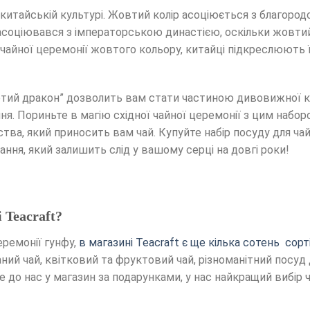
 китайській культурі. Жовтий колір асоціюється з благоро
ж асоціювався з імператорською династією, оскільки жовт
чайної церемонії жовтого кольору, китайці підкреслюють її
олотий дракон” дозволить вам стати частиною дивовижної
ня. Пориньте в магію східної чайної церемонії з цим наб
а, який приносить вам чай. Купуйте набір посуду для чай
вання, який залишить слід у вашому серці на довгі роки!
 Teacraft?
еремонії гунфу,
в магазині Teacraft є ще кілька сотень сорт
заний чай, квітковий та фруктовий чай, різноманітний посуд
 до нас у магазин за подарунками, у нас найкращий вибір 