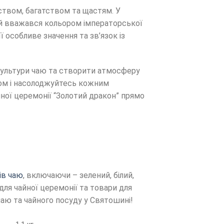
дством, багатством та щастям. У
ий вважався кольором імператорської
 особливе значення та зв’язок із
 культури чаю та створити атмосферу
ором і насолоджуйтесь кожним
ної церемонії “Золотий дракон” прямо
ів чаю
, включаючи – зелений, білий,
 для чайної церемонії та товари для
чаю та чайного посуду у Святошині!