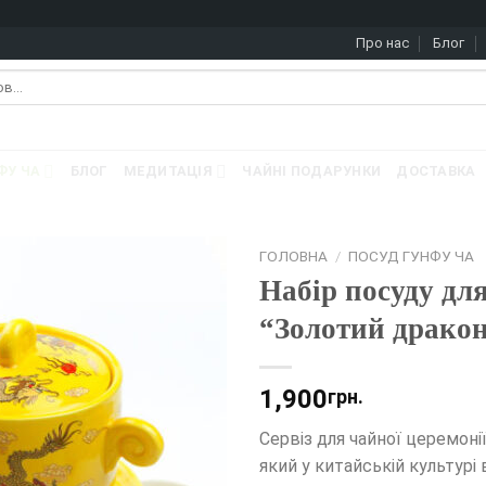
Про нас
Блог
ФУ ЧА
БЛОГ
МЕДИТАЦІЯ
ЧАЙНІ ПОДАРУНКИ
ДОСТАВКА
ГОЛОВНА
/
ПОСУД ГУНФУ ЧА
Набір посуду для
“Золотий дракон”
1,900
грн.
Сервіз для чайної церемоні
який у китайській культурі