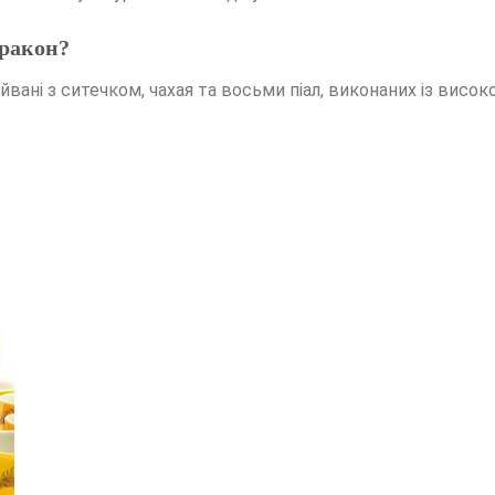
Дракон?
вані з ситечком, чахая та восьми піал, виконаних із високо