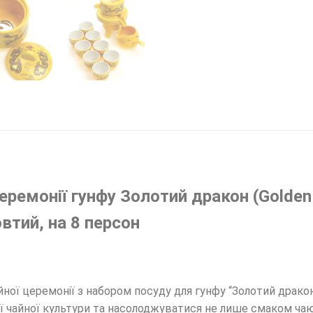
еремонії гунфу Золотий дракон (Golden 
втий, на 8 персон
йної церемонії з набором посуду для гунфу “Золотий драк
ї чайної культури та насолоджуватися не лише смаком чаю,