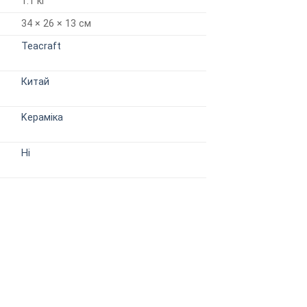
1.1 кг
34 × 26 × 13 см
Teacraft
Китай
Kераміка
Ні