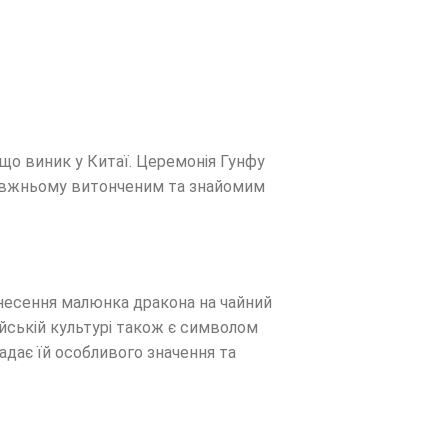
 що виник у Китаї. Церемонія Гунфу
равжньому витонченим та знайомим
Нанесення малюнка дракона на чайний
айській культурі також є символом
надає їй особливого значення та