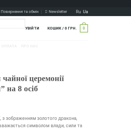
Ru
Ua
Повернення та обмін
Newsletter
0
УВІЙТИ
КОШИК /
0
ГРН.
ОПЛАТА
ПРО НАС
 чайної церемонії
 на 8 осіб
ї, з зображенням золотого дракона,
 вважається символом влади, сили та