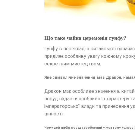
Що таке чайна церемонія гунфу?
Гунфу в перекладі з китайської означа
приділяє особливу увагу кожному крок
секретним мистецтвом.
Яке символічне значення має Дракон, нама
Дракон має особливе значення в китайс
посуд надає їй особливого характеру т
імператорської влади та принесення уда
цінності.
Чому цей набір посуду зроблений у жовтому кольорі