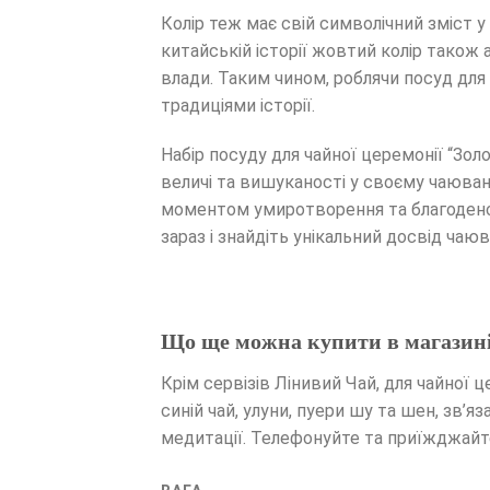
Колір теж має свій символічний зміст у
китайській історії жовтий колір тако
влади. Таким чином, роблячи посуд для 
традиціями історії.
Набір посуду для чайної церемонії “З
величі та вишуканості у своєму чаюван
моментом умиротворення та благоденств
зараз і знайдіть унікальний досвід чаю
Що ще можна купити в магазині
Крім сервізів Лінивий Чай, для чайної ц
синій чай, улуни, пуери шу та шен, зв’я
медитації. Телефонуйте та приїжджайте