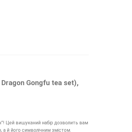
Dragon Gongfu tea set),
он”! Цей вишуканий набір дозволить вам
 а й його символічним змістом.