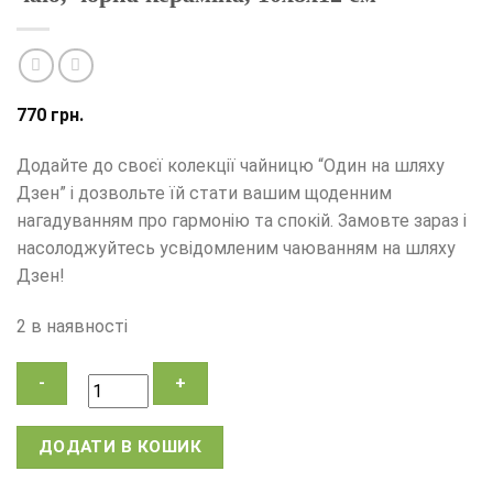
770
грн.
Додайте до своєї колекції чайницю “Один на шляху
Дзен” і дозвольте їй стати вашим щоденним
нагадуванням про гармонію та спокій. Замовте зараз і
насолоджуйтесь усвідомленим чаюванням на шляху
Дзен!
2 в наявності
Чайниця
ДОДАТИ В КОШИК
Один
на