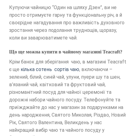
Купуючи чайницю “Один на шляху Дзен”, ви не
просто отримуєте гарну та функціональну річ, а й
своєрідне нагадування про важливість духовного
зростання через подолання труднощів, щоразу,
коли ви заварюватимете чай.
Що ще можна купити в чайному магазині Teacraft?
Крім банок для зберігання чаю, в магазині Teacraft
є ще
кілька сотень сортів чаю
, включаючи –
зелений, білий, синій чай, улуни, пуери шу та шен,
в’язаний чай, квітковий та фруктовий чай,
різноманітний посуд для чайної церемонії та
дорожні набори чайного посуду. Телефонуйте та
приїжджайте до нас у магазин за подарунками на
день народження, Святого Миколая, Різдво, Новий
Рік, Святого Валентина, Великдень у нас
найкращий вибір чаю та чайного посуду у