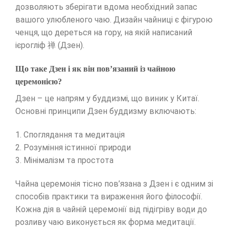
дозволяють зберігати вдома необхідний запас
вашого улюбленого чаю. Дизайн чайниці є фігурою
ченця, що дереться на гору, на якій написаний
ієрогліф 禅 (Дзен).
Що таке Дзен і як він пов’язаний із чайною
церемонією?
Дзен – це напрям у буддизмі, що виник у Китаї.
Основні принципи Дзен буддизму включають:
1. Споглядання та медитація
2. Розуміння істинної природи
3. Мінімалізм та простота
Чайна церемонія тісно пов’язана з Дзен і є одним зі
способів практики та вираження його філософії.
Кожна дія в чайній церемонії від підігріву води до
розливу чаю виконується як форма медитації.