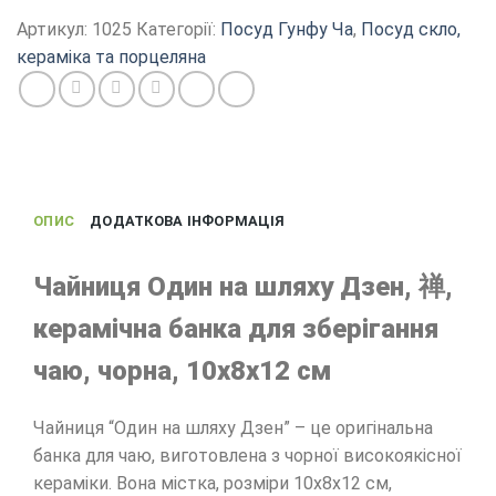
шляху
Артикул:
1025
Категорії:
Посуд Гунфу Ча
,
Посуд скло,
Дзен,
кераміка та порцеляна
банка
для
чаю,
чорна
кераміка,
10х8х12
ОПИС
ДОДАТКОВА ІНФОРМАЦІЯ
см
кількість
Чайниця Один на шляху Дзен, 禅,
керамічна банка для зберігання
чаю, чорна, 10х8х12 см
Чайниця “Один на шляху Дзен” – це оригінальна
банка для чаю, виготовлена ​​з чорної високоякісної
кераміки. Вона містка, розміри 10х8х12 см,