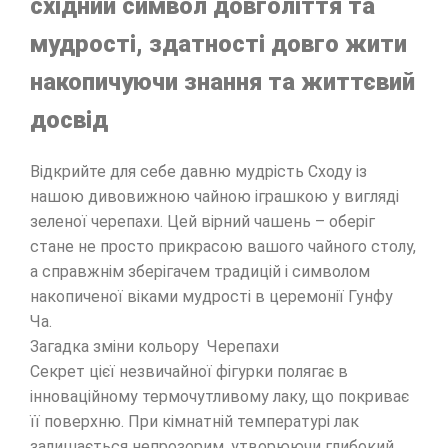
східний символ довголіття та
мудрості, здатності довго жити
накопичуючи знання та життєвий
досвід
Відкрийте для себе давню мудрість Сходу із
нашою дивовижною чайною іграшкою у вигляді
зеленої черепахи. Цей вірний чашень – оберіг
стане не просто прикрасою вашого чайного столу,
а справжнім зберігачем традицій і символом
накопиченої віками мудрості в церемонії Гунфу
Ча.
Загадка зміни кольору Черепахи
Секрет цієї незвичайної фігурки полягає в
інноваційному термочутливому лаку, що покриває
її поверхню. При кімнатній температурі лак
залишається непрозорим, утворюючи глибокий