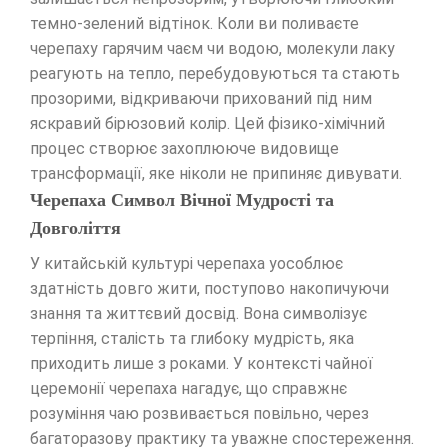
темно-зелений відтінок. Коли ви поливаєте
черепаху гарячим чаєм чи водою, молекули лаку
реагують на тепло, перебудовуються та стають
прозорими, відкриваючи прихований під ним
яскравий бірюзовий колір. Цей фізико-хімічний
процес створює захоплююче видовище
трансформації, яке ніколи не припиняє дивувати.
Черепаха Символ Вічної Мудрості та
Довголіття
У китайській культурі черепаха уособлює
здатність довго жити, поступово накопичуючи
знання та життєвий досвід. Вона символізує
терпіння, сталість та глибоку мудрість, яка
приходить лише з роками. У контексті чайної
церемонії черепаха нагадує, що справжнє
розуміння чаю розвивається повільно, через
багаторазову практику та уважне спостереження.