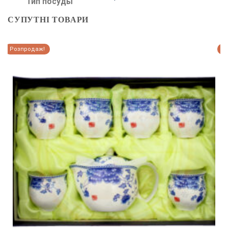
Тип посуды
СУПУТНІ ТОВАРИ
Розпродаж!
Р