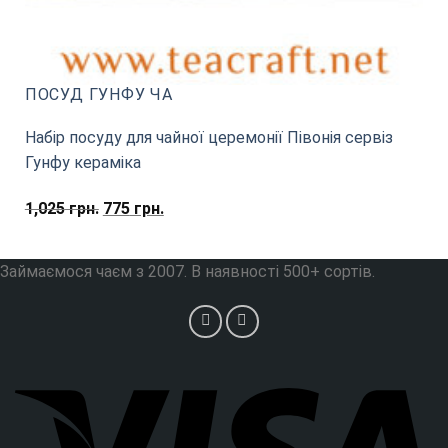
ПОСУД ГУНФУ ЧА
Набір посуду для чайної церемонії Півонія сервіз
Гунфу кераміка
Оригінальна
Поточна
1,025
грн.
775
грн.
ціна:
ціна:
1,025
775
Займаємося чаєм з 2007. В наявності 500+ сортів.
грн..
грн..