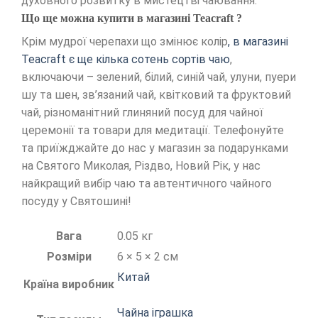
духовного розвитку в мистецтві чаювання.
Що ще можна купити в магазині Teacraft ?
Крім мудрої черепахи що змінює колір
, в магазині
Teacraft є ще кілька сотень сортів чаю
,
включаючи – зелений, білий, синій чай, улуни, пуери
шу та шен, зв’язаний чай, квітковий та фруктовий
чай, різноманітний глиняний посуд для чайної
церемонії та товари для медитації. Телефонуйте
та приїжджайте до нас у магазин за подарунками
на Святого Миколая, Різдво, Новий Рік, у нас
найкращий вибір чаю та автентичного чайного
посуду у Святошині!
Вага
0.05 кг
Розміри
6 × 5 × 2 см
Китай
Країна виробник
Чайна іграшка