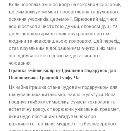
Коли черепаха змінює колір на яскраво-бірюзовий,
це символізує момент просвітлення та духовного
осяяння учасників церемонії. Бірюзовий відтінок
асоціюється з чистотою думки, спокоєм душі та
досягненням гармонії між внутрішнім світом
людини та навколишньою природою. Цей перехід
стає візуальним відображенням внутрішніх змін,
що відбуваються під час медитативного
чаювання.
Іграшка змінює колір це Ідеальний Подарунок для
Поціновувача Традицій Гунфу Ча
Ця чайна іграшка стане чудовим подарунком для
шанувальника китайської чайної культури. Вона
поєднує глибоку символіку, сучасні технології та
естетичну красу, створюючи унікальний предмет,
який буде постійним нагадуванням про
важливість терпіння, мудрості та безперервного