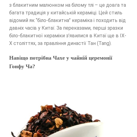
з блакитним малюнком на білому тлі – це довга та
багата традиція у китайській кераміці. Цей стиль
відомий як “біло-блакитна” кераміка і походить від
давніх часів у Китаї. За переказами, перші зразки
біло-блакитної кераміки з’явилися в Китаї ще в IX-
X століттях, за правління династії Тан (Tang).
Навіщо потрібна Чахе у чайній церемонії
Гонфу Ча?