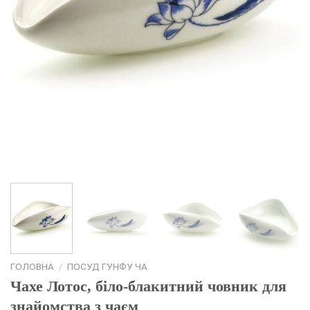
ГОЛОВНА
/
ПОСУД ГУНФУ ЧА
Чахе Лотос, біло-блакитний човник для
знайомства з чаєм