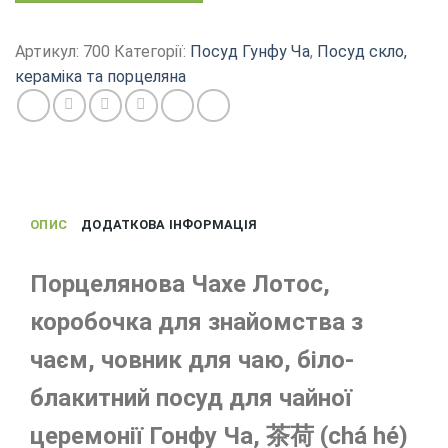
біло-
блакитний
Артикул:
700
Категорії:
Посуд Гунфу Ча
,
Посуд скло,
човник
кераміка та порцеляна
для
знайомства
з
чаєм
кількість
ОПИС
ДОДАТКОВА ІНФОРМАЦІЯ
Порцелянова Чахе Лотос,
коробочка для знайомства з
чаєм, човник для чаю, біло-
блакитний посуд для чайної
церемонії Гонфу Ча, 茶荷 (chá hé)