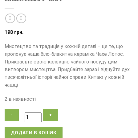
198
грн.
Мистецтво та традиція у кожній деталі – це те, що
пропонує наша біло-блакитна кераміка Чахе Лотос.
Прикрасьте свою колекцію чайного посуду цим
витвором мистецтва. Придбайте зараз і відчуйте дух
тисячолітньої історії чайної справи Китаю у кожній
чашці
2 в наявності
Чахе
ДОДАТИ В КОШИК
Лотос,