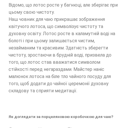
Відомо, що лотос росте у багнюці, але зберігає при
цьому свою чистоту.
Наш човник для чаю прикрашає зображення
квітучого лотоса, що символізує чистоту та
духовну освіту. Лотос росте в каламутній воді на
болоті і при цьому залишається чистим,
незайманим та красивим. Здатність зберегти
чистоту, зростаючи в брудній воді, призвела до
того, що лотос став вважатися символом
стійкості перед негараздами. Майстер наніс
малюнок лотоса на біле тло чайного посуду для
того, щоб додати до чайної церемонії духовну
складову та сприяти медитації.
Як доглядати за порцеляновою коробочкою для чаю?