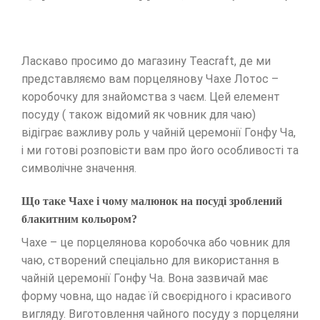
Ласкаво просимо до магазину Teacraft, де ми
представляємо вам порцелянову Чахе Лотос –
коробочку для знайомства з чаєм. Цей елемент
посуду ( також відомий як човник для чаю)
відіграє важливу роль у чайній церемонії Гонфу Ча,
і ми готові розповісти вам про його особливості та
символічне значення.
Що таке Чахе і чому малюнок на посуді зроблений
блакитним кольором?
Чахе – це порцелянова коробочка або човник для
чаю, створений спеціально для використання в
чайній церемонії Гонфу Ча. Вона зазвичай має
форму човна, що надає їй своєрідного і красивого
вигляду. Виготовлення чайного посуду з порцеляни