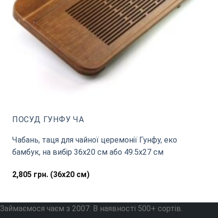
ПОСУД ГУНФУ ЧА
Чабань, таця для чайної церемонії Гунфу, еко
бамбук, на вибір 36х20 см або 49.5х27 см
2,805
грн.
(36х20 см)
Займаємося чаєм з 2007. В наявності 500+ сортів.