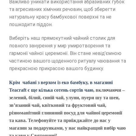
Важливо уникати використання абразивних губок
та агресивних хімічних речовин, щоб зберегти
натуральну красу бамбукової поверхні та не
пошкодити піддон.
Виберіть наш прямокутний чайний столик для
повного занурення у мир умиротворення та
гармонії чайної церемонії. Він стане невід’ємною
частиною вашого щоденного ритуалу чаювання та
прекрасною прикрасою вашого будинку.
Крім чабані з верхом із еко бамбуку, в магазині
Teacraft є ще кілька сотень сортів чаю
, включаючи –
зелений, білий, синій чай, улуни, пуери шу та шен,
зв’язаний чай, квітковий та фруктовий чай,
різноманітний глиняний посуд для чайної церемонії
та кава. Телефонуйте та приїжджайте до нас у
магазин за подарунками, у нас найкращий вибір чаю
та кави у Святошині!