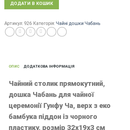
Чабань
ДОДАТИ В КОШИК
Цзу
Сін,
чайна
Артикул:
926
Категорія:
Чайні дошки Чабань
дошка
для
Гунфу
Ча,
верх
бамбук
ОПИС
ДОДАТКОВА ІНФОРМАЦІЯ
піддон
чорний
пластик,
Чайний столик прямокутний,
32х19
дошка Чабань для чайної
см
кількість
церемонії Гунфу Ча, верх з еко
бамбука піддон із чорного
пластику, розмір 32х19х3 см