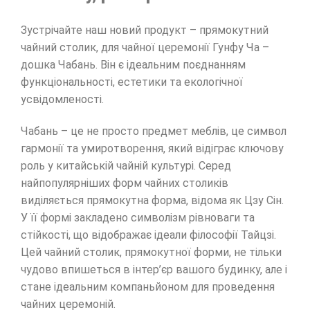
Зустрічайте наш новий продукт – прямокутний
чайний столик, для чайної церемонії Гунфу Ча –
дошка Чабань. Він є ідеальним поєднанням
функціональності, естетики та екологічної
усвідомленості.
Чабань – це не просто предмет меблів, це символ
гармонії та умиротворення, який відіграє ключову
роль у китайській чайній культурі. Серед
найпопулярніших форм чайних столиків
виділяється прямокутна форма, відома як Цзу Сін.
У її формі закладено символізм рівноваги та
стійкості, що відображає ідеали філософії Тайцзі.
Цей чайний столик, прямокутної форми, не тільки
чудово впишеться в інтер’єр вашого будинку, але і
стане ідеальним компаньйоном для проведення
чайних церемоній.