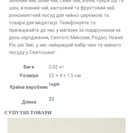
зелений чай, білий чай, синій чай, улуни, пуери шу та
шен, в’язаний чай, квітковий та фруктовий чай,
різноманітний посуд для чайної церемонії та
товари для медитації. Телефонуйте та
приїжджайте до нас у магазин за подарунками на
день народження, Святого Миколая, Різдво, Новий
Рік, рік Змії, у нас найкращий вибір чаю та чайного
посуду у Святошині!
Вага
0.02 кг
Розміри
22 × 4 × 1.5 см
Індія
Країна виробник
23
Длина
СУПУТНІ ТОВАРИ