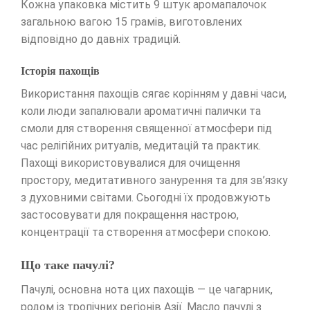
Кожна упаковка містить 9 штук аромапалочок
загальною вагою 15 грамів, виготовлених
відповідно до давніх традицій.
Історія пахощів
Використання пахощів сягає корінням у давні часи,
коли люди запалювали ароматичні палички та
смоли для створення священної атмосфери під
час релігійних ритуалів, медитацій та практик.
Пахощі використовувалися для очищення
простору, медитативного занурення та для зв’язку
з духовними світами. Сьогодні їх продовжують
застосовувати для покращення настрою,
концентрації та створення атмосфери спокою.
Що таке пачулі?
Пачулі, основна нота цих пахощів — це чагарник,
родом із тропічних регіонів Азії. Масло пачулі з