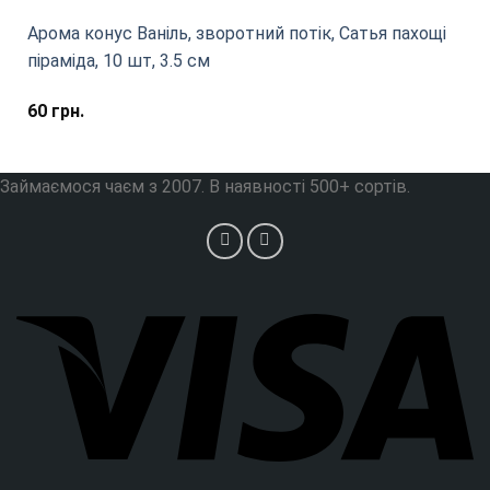
Арома конус Ваніль, зворотний потік, Сатья пахощі
піраміда, 10 шт, 3.5 см
60
грн.
Займаємося чаєм з 2007. В наявності 500+ сортів.