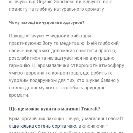
«Пачулі» від Organic Goodness ви відчуєте всю
повноту та глибину натурального аромату.
Чому пахощі це чудовий подарунок?
Пахощі «Пачулі» — чудовий вибір для
практикуючих йогу та медитацію. Їхній глибокий,
насичений аромат допомагає очистити простір,
розслабитися та налаштуватися на внутрішню
гармонію. Ці аромапалички створюють атмосферу
умиротворення та концентрації, що робить їх
чудовим подарунком для тих, хто шукає баланс у
повсякденному житті та любить природні
аромати.
Що ще можна купити в магазині Teacraft?
Крім органічних пахощів Пачулі, у магазині Teacraft
є
ще кілька сотень сортів чаю,
включаючи –