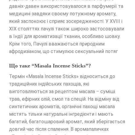
давніх-давен використовувалося в парфумерії та
медицині завдяки своєму потужному аромату,
який заспокоює і сприяє зосередженості. У XVIII і
XIX століттях пачулі також широко застосовували
в Індії для ароматизації тканин, особливо шовку.
Крім того, Пачулі вважаються природним
афродизіаком, що стимулює сексуальний потяг
Що таке “Masala Incense Sticks”?
Термін «Masala Incense Sticks» відноситься до
традиційних індійських пахощів, які
виготовляються за рецептом масала – суміші
трав, ефірних олій, смол та спецій. На відміну від
синтетичних ароматів, органічні пахощі масала
містять тільки натуральні інгредієнти і мають
багатий, багатошаровий аромат, який зберігається
довгий час після спалення. В аромапаличках