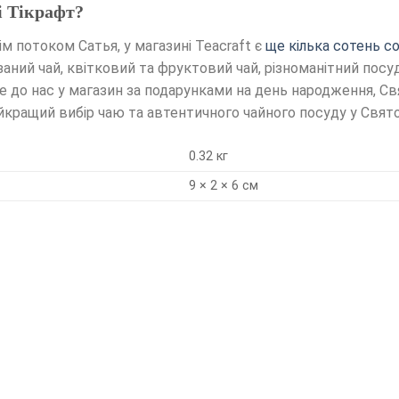
і Тікрафт?
ім потоком Сатья, у магазині Teacraft є
ще кілька сотень со
язаний чай, квітковий та фруктовий чай, різноманітний посу
 до нас у магазин за подарунками на день народження, Свя
йкращий вибір чаю та автентичного чайного посуду у Свят
0.32 кг
9 × 2 × 6 см