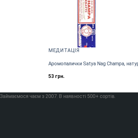
МЕДИТАЦІЯ
Аромопалички Satya Nag Champa, натура
53
грн.
Займаємося чаєм з 2007. В наявності 500+ сортів.