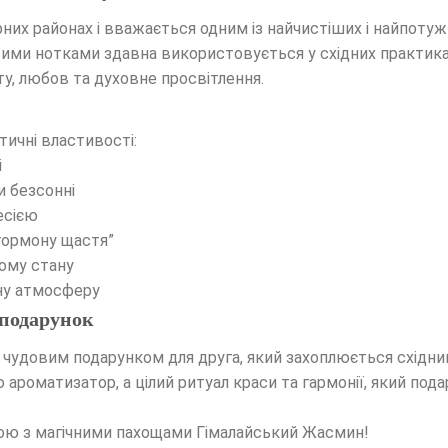
них районах і вважається одним із найчистіших і найпотуж
вими нотками здавна використовується у східних практика
ту, любов та духовне просвітлення.
ичні властивості:
і
и безсонні
есією
гормону щастя”
ому стану
ну атмосферу
 подарунок
ь чудовим подарунком для друга, який захоплюється східн
о ароматизатор, а цілий ритуал краси та гармонії, який под
кою з магічними пахощами Гімалайський Жасмин!