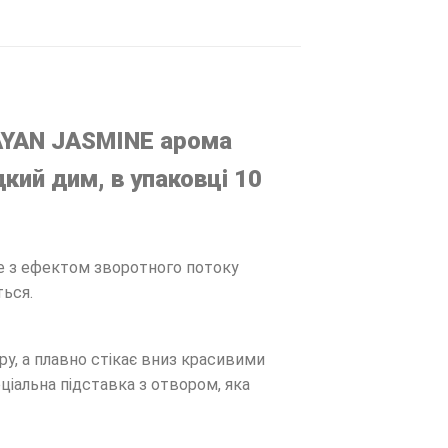
AYAN JASMINE арома
дкий дим, в упаковці 10
ne з ефектом зворотного потоку
ться.
ру, а плавно стікає вниз красивими
іальна підставка з отвором, яка