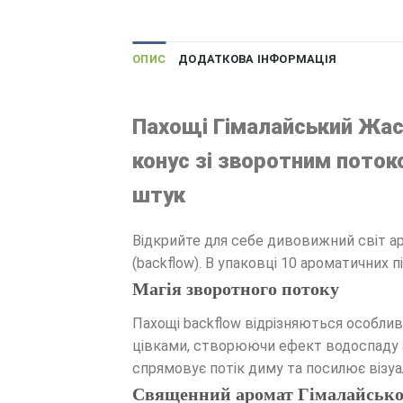
ОПИС
ДОДАТКОВА ІНФОРМАЦІЯ
Пахощі Гімалайський Жас
конус зі зворотним потоко
штук
Відкрийте для себе дивовижний світ ар
(backflow). В упаковці 10 ароматичних 
Магія зворотного потоку
Пахощі backflow відрізняються особлив
цівками, створюючи ефект водоспаду аб
спрямовує потік диму та посилює візуа
Священний аромат Гімалайськ