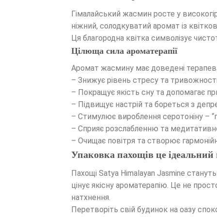
Гімалайський жасмин росте у високогір
ніжний, солодкуватий аромат із квітко
Ця благородна квітка символізує чисто
Цілюща сила ароматерапії
Аромат жасмину має доведені терапевт
– Знижує рівень стресу та тривожност
– Покращує якість сну та допомагає пр
– Підвищує настрій та бореться з депр
– Стимулює вироблення серотоніну – “
– Сприяє розслабленню та медитативн
– Очищає повітря та створює гармоній
Упаковка пахощів це ідеальний
Пахощі Satya Himalayan Jasmine станут
цінує якісну ароматерапію. Це не прост
натхнення.
Перетворіть свій будинок на оазу спо