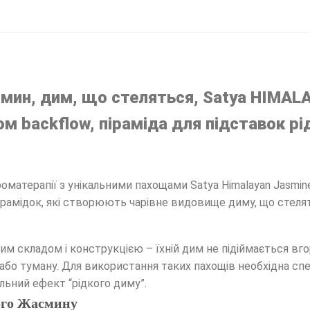
мин, дим, що стеляться, Satya HIMAL
м backflow, піраміда для підставок рі
оматерапії з унікальними пахощами Satya Himalayan Jasmi
пірамідок, які створюють чарівне видовище диму, що стеля
им складом і конструкцією – їхній дим не підіймається вго
о туману. Для використання таких пахощів необхідна спец
льний ефект “рідкого диму”.
ого Жасмину