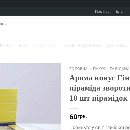
Про нас
Блог
ФУ ЧА
БЛОГ
МЕДИТАЦІЯ
ЧАЙНІ ПОДАРУНКИ
ДОСТАВКА
ГОЛОВНА
/
ПАХОЩІ ТА РІДКИ
Арома конус Гі
піраміда зворотн
10 шт пірамідок
60
грн.
Пориньте у світ глибокої ре