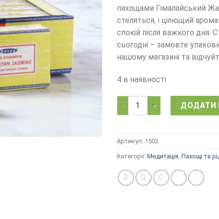
пахощами Гімалайський Жас
стеляться, і цілющий аро
спокій після важкого дня. 
сьогодні – замовте упаков
нашому магазині та відчуйт
4 в наявності
Арома конус Гімалайський Ж
ДОДАТИ 
Артикул:
1502
Категорії:
Медитація
,
Пахощі та р