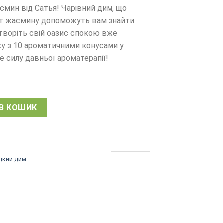
мин від Сатья! Чарівний дим, що
мат жасмину допоможуть вам знайти
Створіть свій оазис спокою вже
ку з 10 ароматичними конусами у
е силу давньої ароматерапії!
асмин, піраміда зворотний потік, пахощі Сатья, 10 шт пірам
В КОШИК
ідкий дим