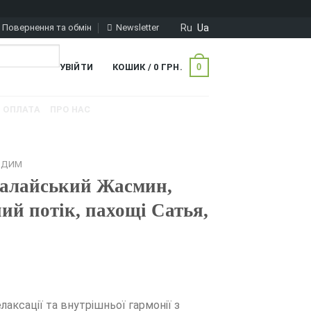
Ru
Ua
Повернення та обмін
Newsletter
0
УВІЙТИ
КОШИК /
0
ГРН.
ОПЛАТА
ПРО НАС
Й ДИМ
малайський Жасмин,
ий потік, пахощі Сатья,
лаксації та внутрішньої гармонії з