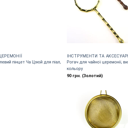
ЦЕРЕМОНІЇ
ІНСТРУМЕНТИ ТА АКСЕСУАР
левий пінцет Ча Цзюй для піал,
Рогач для чайної церемонії, ви
кольору
90
грн.
(Золотий)