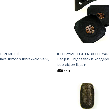
ЦЕРЕМОНІЇ
ІНСТРУМЕНТИ ТА АКСЕСУАР
 Чахе Лотос з ложечкою Ча Чі,
Набір із 6 підставок із холдер
ієрогліфом Щастя
450
грн.