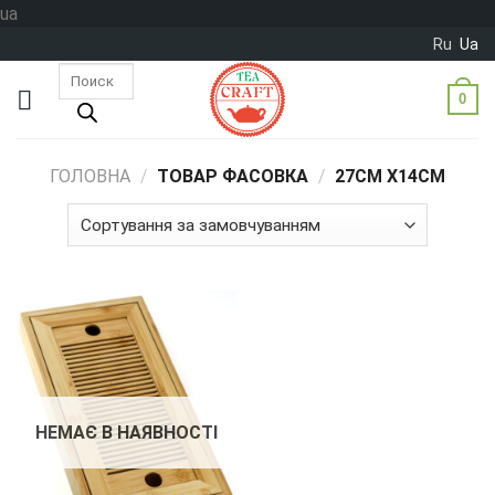
Skip
ua
to
Ru
Ua
content
Пошук
товарів
0
ГОЛОВНА
/
ТОВАР ФАСОВКА
/
27СМ Х14СМ
НЕМАЄ В НАЯВНОСТІ