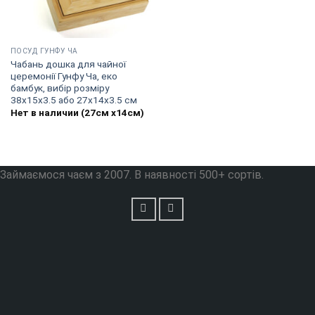
ПОСУД ГУНФУ ЧА
Чабань дошка для чайної
церемонії Гунфу Ча, еко
бамбук, вибір розміру
38х15х3.5 або 27х14х3.5 см
Нет в наличии (27см х14см)
Займаємося чаєм з 2007. В наявності 500+ сортів.