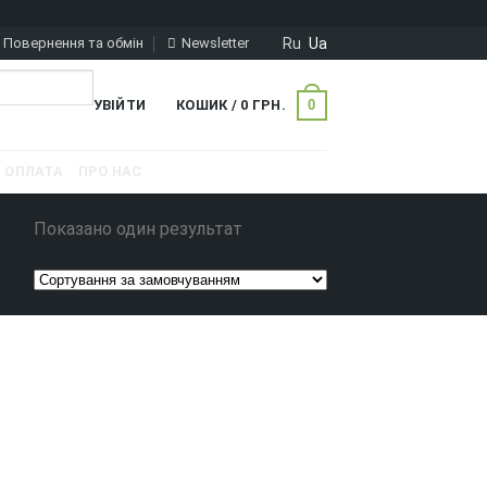
Ru
Ua
Повернення та обмін
Newsletter
0
УВІЙТИ
КОШИК /
0
ГРН.
ОПЛАТА
ПРО НАС
Показано один результат