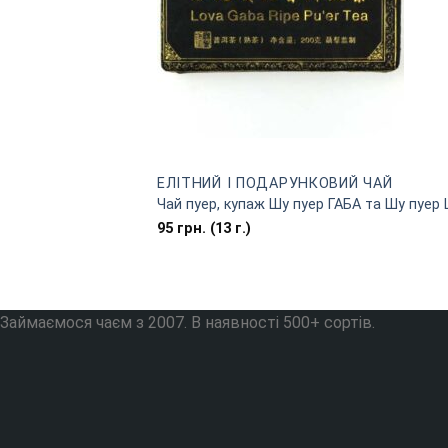
EЛІТНИЙ І ПОДАРУНКОВИЙ ЧАЙ
Чай пуер, купаж Шу пуер ГАБА та Шу пуер L
95
грн.
(13 г.)
Займаємося чаєм з 2007. В наявності 500+ сортів.