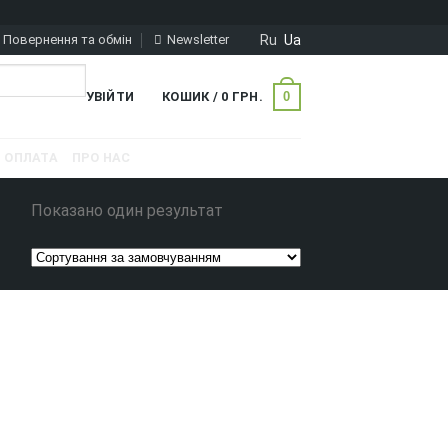
Ru
Ua
Повернення та обмін
Newsletter
0
УВІЙТИ
КОШИК /
0
ГРН.
ОПЛАТА
ПРО НАС
Показано один результат