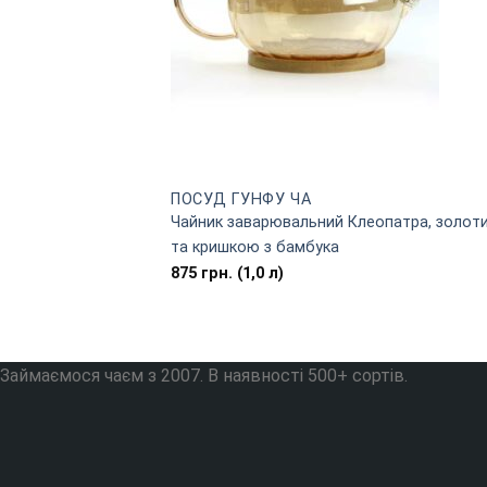
ПОСУД ГУНФУ ЧА
Чайник заварювальний Клеопатра, золоти
та кришкою з бамбука
875
грн.
(1,0 л)
Займаємося чаєм з 2007. В наявності 500+ сортів.