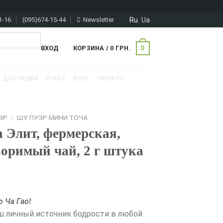
Ru
Ua
1-16
(095)674-15-44
Newsletter
0
ВХОД
КОРЗИНА /
0
ГРН.
ДОСТАВКА
О НАС
БЛОГ
ОПЛАТА
ЭР
/
ШУ ПУЭР МИНИ ТОЧА
 Элит, фермерская,
оримый чай, 2 г штука
 Ча Гао!
ш личный источник бодрости в любой