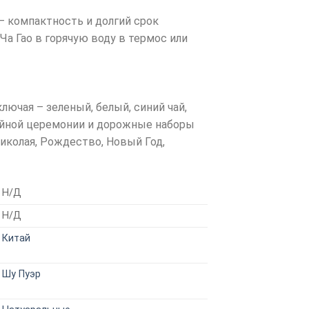
— компактность и долгий срок
Ча Гао в горячую воду в термос или
лючая – зеленый, белый, синий чай,
чайной церемонии и дорожные наборы
Николая, Рождество, Новый Год,
Н/Д
Н/Д
Китай
Шу Пуэр