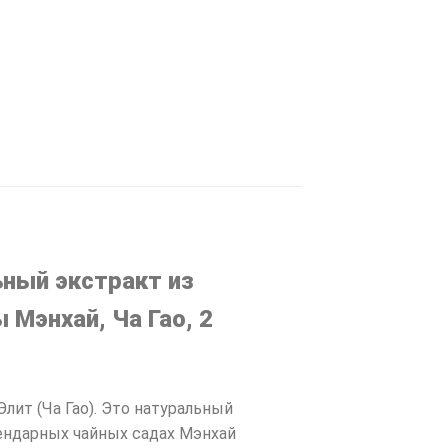
ьный экстракт из
 Мэнхай, Ча Гао, 2
лит (Ча Гао). Это натуральный
гендарных чайных садах Мэнхай