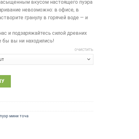
 насыщенным вкусом настоящего пуэра
аривание невозможно: в офисе, в
астворите гранулу в горячей воде — и
час и подзаряжайтесь силой древних
е бы вы ни находились!
ОЧИСТИТЬ
у Пуэра Элит, фермерская, китайский растворимый чай, 2 г
НУ
пуэр мини точа