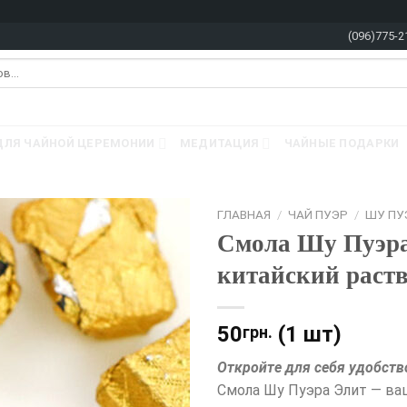
(096)775-2
ДЛЯ ЧАЙНОЙ ЦЕРЕМОНИИ
МЕДИТАЦИЯ
ЧАЙНЫЕ ПОДАРКИ
ГЛАВНАЯ
/
ЧАЙ ПУЭР
/
ШУ ПУ
Смола Шу Пуэра
китайский раств
50
(1 шт)
грн.
Откройте для себя удобство
Смола Шу Пуэра Элит — ва