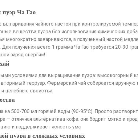
 пуэр Ча Гао
го выпаривания чайного настоя при контролируемой темп
зные вещества пуэра без использования химических добав
ья многократно завариваются, а полученный настой медле
. Для получения всего 1 грамма Ча Гао требуется 20-30 г
шой заряд энергии!
нхай
ыми условиями для выращивания пуэра: высокогорный кл
овторимый терруар. Фермерский чай собирается вручную
а и целебные свойства.
ества
 на 500-700 мл горячей воды (90-95°C). Просто растворите
а — отличная альтернатива кофе: она бодрит мягко и про
цию и поддерживает ясность ума.
лей пуэра в сложных условиях