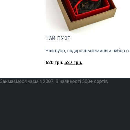
ЧАЙ ПУЭР
Чай пуэр, подарочный чайный набор с
Первоначальная
Текущая
620
грн.
527
грн.
цена
цена:
составляла
527
620
грн..
грн..
Займаємося чаєм з 2007. В наявності 500+ сортів.