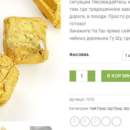
ситуации. Наслаждайтесь
там, где традиционное зав
дороге, в походе. Просто р
готово!
Закажите Ча Гао прямо сей
чайных деревьев Гу Шу, гд
ФАСОВКА
Количество товара Смола Ш
В КОРЗИ
Артикул:
1510
Категории:
Чай Пуэр
,
Шу Пуэр
,
Шу 