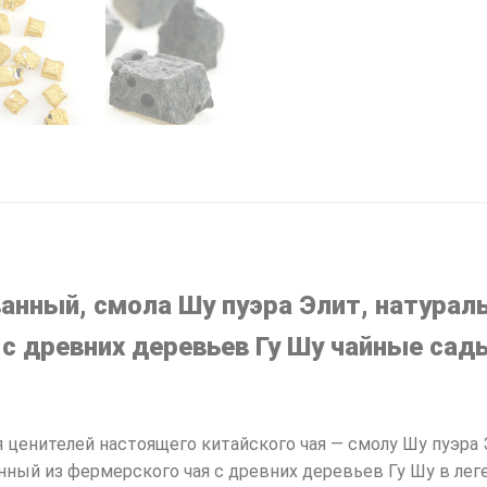
ванный, смола Шу пуэра Элит, натурал
с древних деревьев Гу Шу чайные сады
ценителей настоящего китайского чая — смолу Шу пуэра Э
нный из фермерского чая с древних деревьев Гу Шу в ле