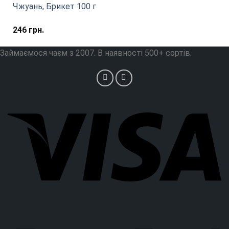
Чжуань, Брикет 100 г
246
грн.
Займаємося чаєм з 2007. В наявності 500+ сортів.