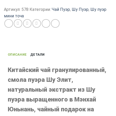
Смола
Пуэра
Артикул:
578
Категории:
Чай Пуэр
,
Шу Пуэр
,
Шу пуэр
Шу
мини точа
Элит,
Ча
Гао,
Мэнхай
Юньнань,
китайский
ОПИСАНИЕ
ДЕТАЛИ
чай
Китайский чай гранулированный,
смола пуэра Шу Элит,
натуральный экстракт из Шу
пуэра выращенного в Мэнхай
Юньнань, чайный подарок на