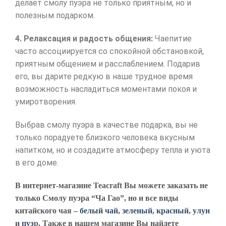
делает смолу пуэра не только приятным, но и
полезным подарком.
4. Релаксация и радость общения:
Чаепитие
часто ассоциируется со спокойной обстановкой,
приятным общением и расслаблением. Подарив
его, вы дарите редкую в наше трудное время
возможность насладиться моментами покоя и
умиротворения.
Выбрав смолу пуэра в качестве подарка, вы не
только порадуете близкого человека вкусным
напитком, но и создадите атмосферу тепла и уюта
в его доме.
В интернет-магазине Teacraft Вы можете заказать не
только Смолу пуэра “Ча Гао”, но и все виды
китайского чая –
белый чай
,
зеленый
,
красный
,
улун
и
пуэ
р. Также в нашем магазине Вы найдете