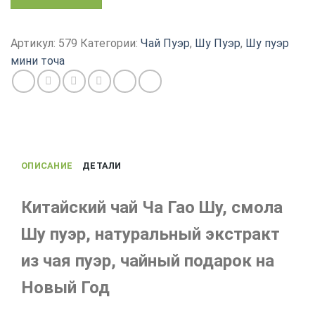
товара
Смола
Пуэра
Артикул:
579
Категории:
Чай Пуэр
,
Шу Пуэр
,
Шу пуэр
Шу,
мини точа
Ча
Гао
из
Мэнхай
Юньнань,
китайский
ОПИСАНИЕ
ДЕТАЛИ
чай
Китайский чай Ча Гао Шу, смола
Шу пуэр, натуральный экстракт
из чая пуэр, чайный подарок на
Новый Год