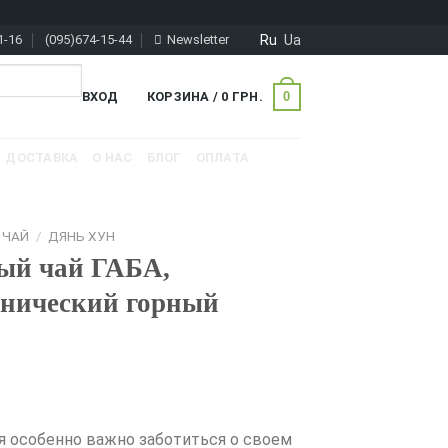
Ru
Ua
1-16
(095)674-15-44
Newsletter
0
ВХОД
КОРЗИНА /
0
ГРН.
ДОСТАВКА
О НАС
БЛОГ
ОПЛАТА
 ЧАЙ
/
ДЯНЬ ХУН
ый чай ГАБА,
анический горный
я особенно важно заботиться о своем