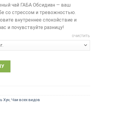
рный чай ГАБА Обсидиан — ваш
бе со стрессом и тревожностью.
новите внутреннее спокойствие и
час и почувствуйте разницу!
ОЧИСТИТЬ
ий черный чай ГАБА, Обсидиан, вулканический горный кра
НУ
ь Хун
,
Чаи всех видов