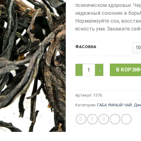
психическом здоровье. Че
надежный союзник в борь
Нормализуйте сон, восста
ясность ума. Закажите сей
ФАСОВКА
Количество товара Китайск
В КОРЗИ
Артикул:
1376
Категории:
ГАБА УМНЫЙ ЧАЙ
,
Дян