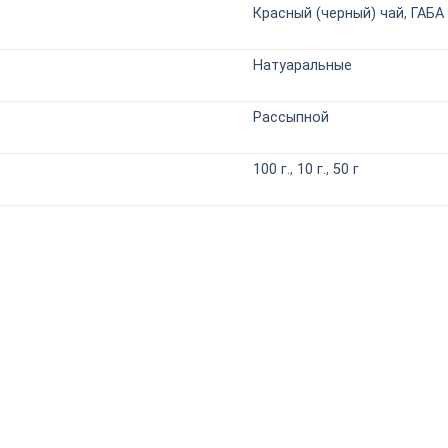
Красный (черный) чай
,
ГАБА
Натуаральные
Рассыпной
100 г.
,
10 г.
,
50 г