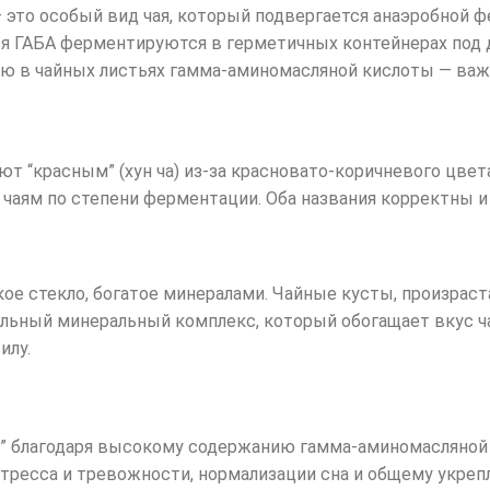
 это особый вид чая, который подвергается анаэробной 
тья ГАБА ферментируются в герметичных контейнерах под 
ию в чайных листьях гамма-аминомасляной кислоты — ва
т “красным” (хун ча) из-за красновато-коричневого цвета
 чаям по степени ферментации. Оба названия корректны
кое стекло, богатое минералами. Чайные кусты, произрас
льный минеральный комплекс, который обогащает вкус ч
илу.
” благодаря высокому содержанию гамма-аминомасляной 
ресса и тревожности, нормализации сна и общему укреп