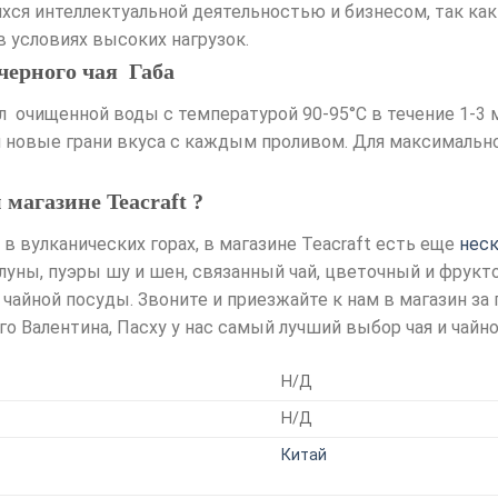
хся интеллектуальной деятельностью и бизнесом, так к
 условиях высоких нагрузок.
черного чая Габа
мл очищенной воды с температурой 90-95°C в течение 1-3
 новые грани вкуса с каждым проливом. Для максимальн
магазине Teacraft ?
 в вулканических горах, в магазине Teacraft есть еще
неск
улуны, пуэры шу и шен, связанный чай, цветочный и фрукт
айной посуды. Звоните и приезжайте к нам в магазин за 
го Валентина, Пасху у нас самый лучший выбор чая и чай
Н/Д
Н/Д
Китай