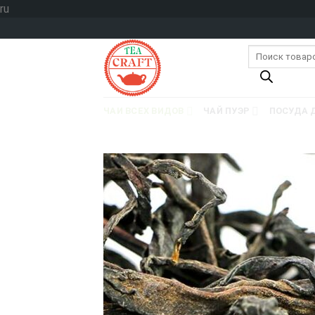
Skip
ru
to
content
Поиск
товаров
ЧАИ ВСЕХ ВИДОВ
ЧАЙ ПУЭР
ПОСУДА 