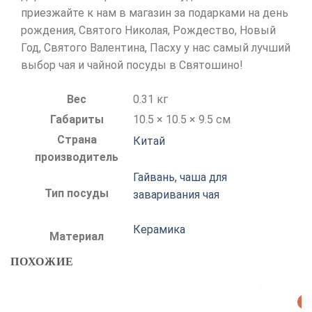
приезжайте к нам в магазин за подарками на день
рождения, Святого Николая, Рождество, Новый
Год, Святого Валентина, Пасху у нас самый лучший
выбор чая и чайной посуды в Святошино!
Вес
0.31 кг
Габариты
10.5 × 10.5 × 9.5 см
Страна
Китай
производитель
Гайвань, чаша для
Тип посуды
заваривания чая
Керамика
Материал
ПОХОЖИЕ
Р