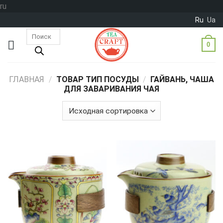
Skip
ru
to
Ru
Ua
content
Поиск
товаров
0
ГЛАВНАЯ
/
ТОВАР ТИП ПОСУДЫ
/
ГАЙВАНЬ, ЧАША
ДЛЯ ЗАВАРИВАНИЯ ЧАЯ