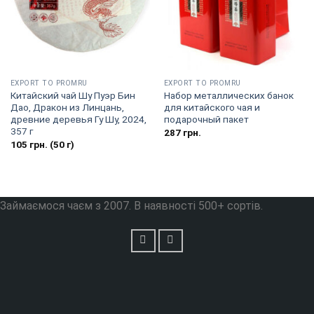
EXPORT TO PROMRU
EXPORT TO PROMRU
Китайский чай Шу Пуэр Бин
Набор металлических банок
Дао, Дракон из Линцань,
для китайского чая и
древние деревья Гу Шу, 2024,
подарочный пакет
357 г
287
грн.
105
грн.
(50 г)
Займаємося чаєм з 2007. В наявності 500+ сортів.