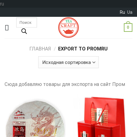
Skip
ru
to
Ru
Ua
content
Поиск
товаров
0
ГЛАВНАЯ
/
EXPORT TO PROMRU
Сюда добавляю товары для экспорта на сайт Пром