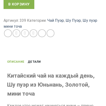
Количество
В КОРЗИНУ
товара
Китайский
чай
Артикул:
339
Категории:
Чай Пуэр
,
Шу Пуэр
,
Шу пуэр
Шу
мини точа
Пуэр,
Золотой
Мини
Точа,
круглый,
Юньнань
ОПИСАНИЕ
ДЕТАЛИ
Китайский чай на каждый день,
Шу пуэр из Юньнань, Золотой,
мини точа
Каждое утро может начинаться иначе — плавно,