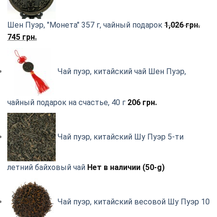
Шен Пуэр, "Монета" 357 г, чайный подарок
1,026
грн.
Первоначальная
Текущая
745
грн.
цена
цена:
составляла
745
Чай пуэр, китайский чай Шен Пуэр,
1,026
грн..
грн..
чайный подарок на счастье, 40 г
206
грн.
Чай пуэр, китайский Шу Пуэр 5-ти
летний байховый чай
Нет в наличии (50-g)
Чай пуэр, китайский весовой Шу Пуэр 10