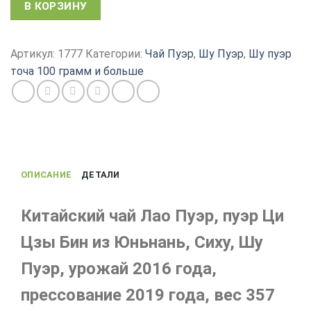
Количество
В КОРЗИНУ
товара
Чай
пуэр,
Артикул:
1777
Категории:
Чай Пуэр
,
Шу Пуэр
,
Шу пуэр
Шу
точа 100 грамм и больше
Пуэр
Лао
сбор
2016,
прессование
2019
ОПИСАНИЕ
ДЕТАЛИ
года,
357
г
Китайский чай Лао Пуэр, пуэр Ци
Цзы Бин из Юньнань, Сиху, Шу
Пуэр, урожай 2016 года,
прессование 2019 года, вес 357