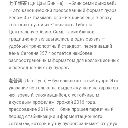
七子饼茶
(Ци Цзы Бин Ча) — «блин семи сыновей»
— это канонический прессованный формат пуэра
весом 357 граммов, сложившийся ещё в эпоху
торговых путей из Юньнани в Тибет и
Центральную Азию. Семь таких блинов
традиционно укладывались в одну связку —
удобный транспортный стандарт, переживший
века. Сегодня 357 г остаётся наиболее
распространённым форматом для коллекционных
и повседневных шу пуэров.
老普洱
(Лао Пуэр) — буквально «старый пуэр». Это
указание не только на выдержку, но и на характер
чая: зрелый, сложившийся, с устойчивым
вкусовым профилем. Урожай 2016 года,
прессование 2019-го — блин прошёл первичный
период стабилизации и ферментационного
«отдыха», который у шу пуэров занимает от двух