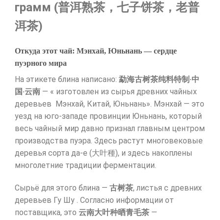
грамм (普洱熟茶，七子饼茶，老普
洱茶)
Откуда этот чай: Мэнхай, Юньнань — сердце
пуэрного мира
На этикете блина написано:
勐海古树茶纯料特制·中
国·云南
— « изготовлен из сырья древних чайных
деревьев Мэнхай, Китай, Юньнань». Мэнхай — это
уезд на юго-западе провинции Юньнань, который
весь чайный мир давно признал главным центром
производства пуэра. Здесь растут многовековые
деревья сорта да-е (大叶種), и здесь накоплены
многолетние традиции ферментации.
Сырьё для этого блина —
古树茶
, листья с древних
деревьев Гу Шу . Согласно информации от
поставщика, это
云南大叶种晒青毛茶
—