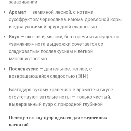
заваривании
Аромат
— земляной, лесной, с нотами
сухофруктов: чернослива, изюма, древесной коры
и едва уловимой природной сладостью
Вкус
— плотный, мягкий, без горечи и вяжущести;
«земляная» нота выдержки сочетается со
сладковатым послевкусием и лёгкой
маслянистостью
Послевкусие
— длительное, тёплое, с
возвращающейся сладостью (回甘)
Благодаря сухому хранению в аромате и вкусе
отсутствуют затхлые ноты — только чистый,
выдержанный пуэр с природной глубиной.
Почему этот шу пуэр идеален для ежедневных
чаепитий