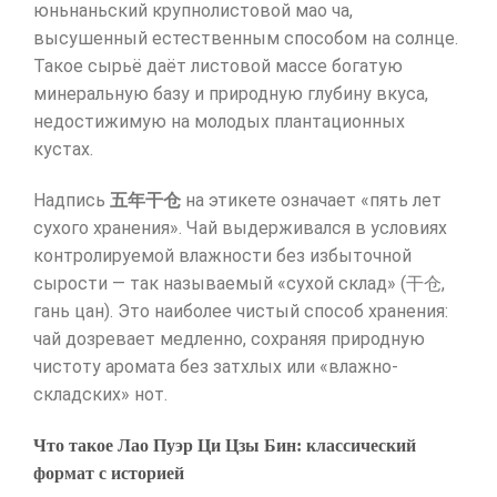
юньнаньский крупнолистовой мао ча,
высушенный естественным способом на солнце.
Такое сырьё даёт листовой массе богатую
минеральную базу и природную глубину вкуса,
недостижимую на молодых плантационных
кустах.
Надпись
五年干仓
на этикете означает «пять лет
сухого хранения». Чай выдерживался в условиях
контролируемой влажности без избыточной
сырости — так называемый «сухой склад» (干仓,
гань цан). Это наиболее чистый способ хранения:
чай дозревает медленно, сохраняя природную
чистоту аромата без затхлых или «влажно-
складских» нот.
Что такое Лао Пуэр Ци Цзы Бин: классический
формат с историей