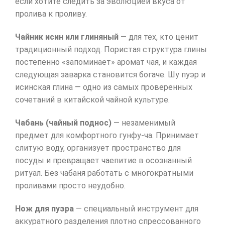
если хотите следить за эволюцией вкуса от
пролива к проливу.
Чайник исин или глиняный
— для тех, кто ценит
традиционный подход. Пористая структура глины
постепенно «запоминает» аромат чая, и каждая
следующая заварка становится богаче. Шу пуэр и
исинская глина — одно из самых проверенных
сочетаний в китайской чайной культуре.
Чабань (чайный поднос)
— незаменимый
предмет для комфортного гунфу-ча. Принимает
слитую воду, организует пространство для
посуды и превращает чаепитие в осознанный
ритуал. Без чабаня работать с многократными
проливами просто неудобно.
Нож для пуэра
— специальный инструмент для
аккуратного разделения плотно спрессованного