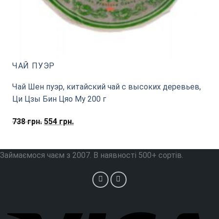
ЧАЙ ПУЭР
Чай Шен пуэр, китайский чай с высоких деревьев,
Ци Цзы Бин Цяо Му 200 г
Первоначальная
Текущая
738
грн.
554
грн.
цена
цена:
составляла
554
Займаємося чаєм з 2007. В наявності 500+ сортів.
738
грн..
грн..