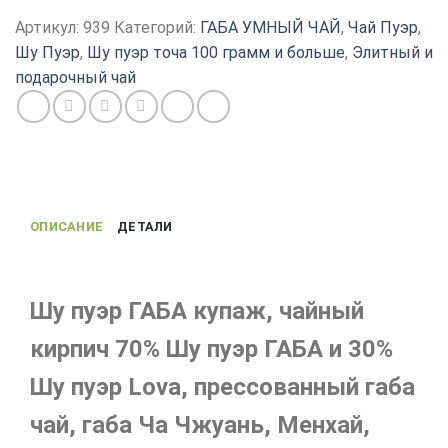
пуэр,
Артикул:
939
Категорий:
ГАБА УМНЫЙ ЧАЙ
,
Чай Пуэр
,
купаж
Шу Пуэр
,
Шу пуэр точа 100 грамм и больше
,
Элитный и
Шу
подарочный чай
пуэр
ГАБА
и
Шу
пуэр
Lova,
2023
ОПИСАНИЕ
ДЕТАЛИ
года,
плитка
200
Шу пуэр ГАБА купаж, чайный
г
кирпич 70% Шу пуэр ГАБА и 30%
Шу пуэр Lova, прессованный габа
чай, габа Ча Чжуань, Менхай,