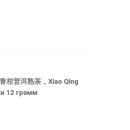
е ( 小青柑普洱熟茶，Xiao Qing
ки 12 грамм