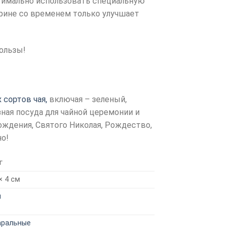
птимально использовать специальную
арине со временем только улучшает
пользы!
 сортов чая,
включая – зеленый,
зная посуда для чайной церемонии и
ождения, Святого Николая, Рождество,
но!
г
 × 4 см
й
аральные