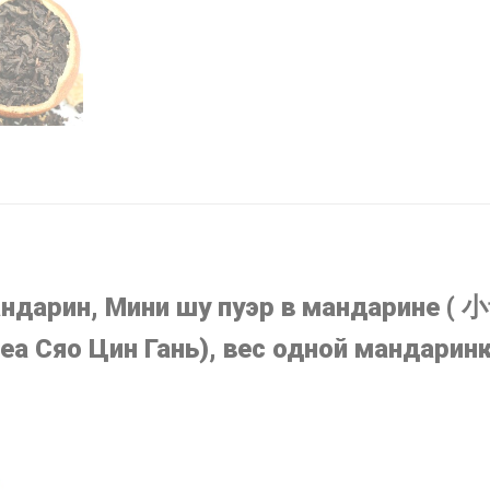
Мандарин, Мини шу пуэр в мандарин
 tea Сяо Цин Гань), вес одной мандарин