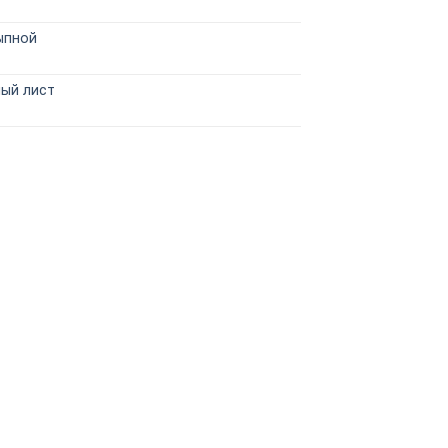
ыпной
ный лист