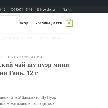
Ru
Ua
1-16
(095)674-15-44
Newsletter
0
ВХОД
КОРЗИНА /
0
ГРН.
ДОСТАВКА
О НАС
БЛОГ
ОПЛАТА
ЭР
/
ШУ ПУЭР МИНИ ТОЧА
ский чай шу пуэр мини
н Гань, 12 г
айский чай! Закажите Шу Пуэр
нашем магазине и насладитесь