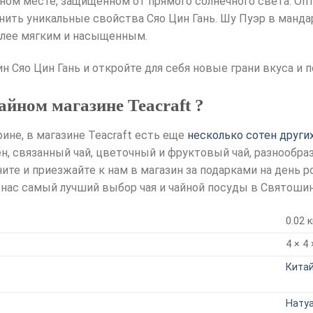
адном месте, защищённом от прямого солнечного света. О
ранить уникальные свойства Сяо Цин Гань. Шу Пуэр в манд
олее мягким и насыщенным.
 Сяо Цин Гань и откройте для себя новые грани вкуса и 
айном магазине Teacraft ?
ине, в магазине Teacraft есть еще
несколько сотен других
ен, связанный чай, цветочный и фруктовый чай, разнообра
те и приезжайте к нам в магазин за подарками на день р
у нас самый лучший выбор чая и чайной посуды в Святоши
0.02 к
4 × 4
Кита
Нату