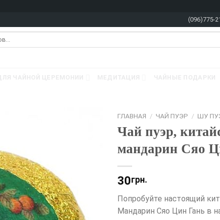
(096)775-2
ДЛЯ ЧАЙНОЙ ЦЕРЕМОНИИ
МЕДИТАЦИЯ
ЧАЙНЫЕ ПОДАРКИ
ГЛАВНАЯ
/
ЧАЙ ПУЭР
/
ШУ ПУ
Чай пуэр, китай
мандарин Сяо Ци
30
грн.
Попробуйте настоящий кит
Мандарин Сяо Цин Гань в 