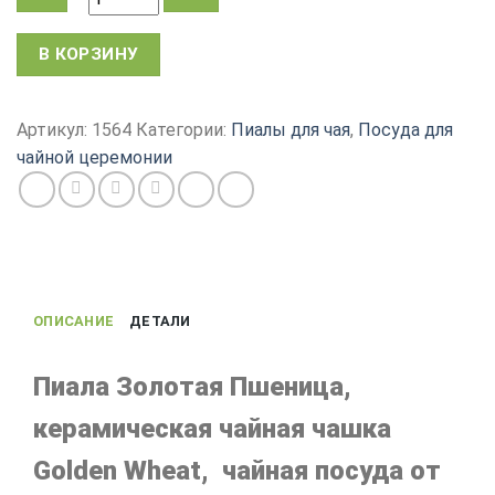
Количество
В КОРЗИНУ
товара
Пиала
для
Артикул:
1564
Категории:
Пиалы для чая
,
Посуда для
чая
чайной церемонии
Золотая
пшеница,
чашка
из
керамики
Цзян
ОПИСАНИЕ
ДЕТАЛИ
Чжун,
80
мл
Пиала Золотая Пшеница,
керамическая чайная чашка
Golden Wheat, чайная посуда от