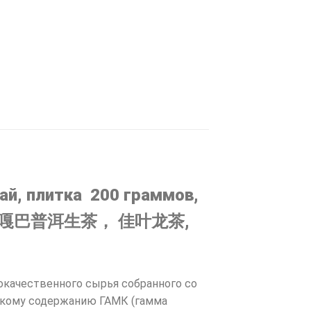
хай, плитка 200 граммов,
ий чай 嘎巴普洱生茶， 佳叶龙茶,
качественного сырья собранного со
окому содержанию ГАМК (гамма