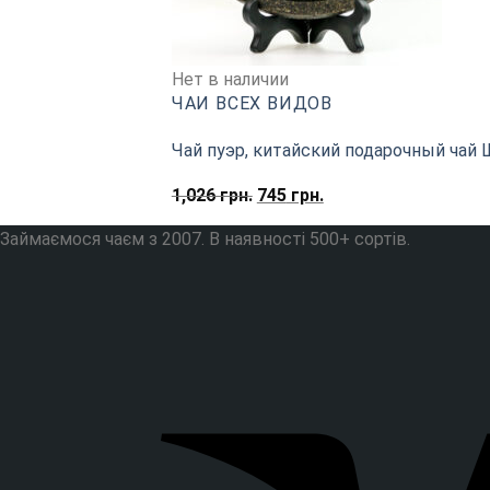
Нет в наличии
ЧАИ ВСЕХ ВИДОВ
Чай пуэр, китайский подарочный чай Ш
Первоначальная
Текущая
1,026
грн.
745
грн.
цена
цена:
составляла
745
Займаємося чаєм з 2007. В наявності 500+ сортів.
1,026
грн..
грн..