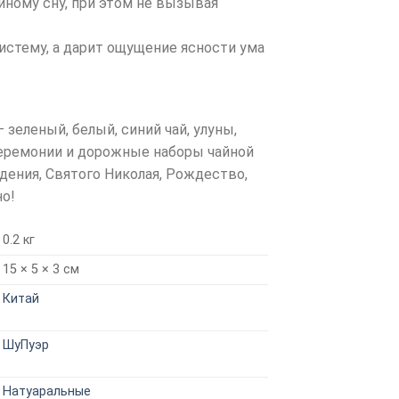
йному сну, при этом не вызывая
систему, а дарит ощущение ясности ума
 зеленый, белый, синий чай, улуны,
 церемонии и дорожные наборы чайной
дения, Святого Николая, Рождество,
но!
0.2 кг
15 × 5 × 3 см
Китай
ШуПуэр
Натуаральные