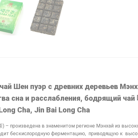
 чай Шен пуэр с древних деревьев Мэн
ества сна и расслабления, бодрящ
ng Cha, Jin Bai Long Cha
– произведена в знаменитом регионе Мэнхай из высоко
оходит бескислородную ферментацию, приводящую к выс