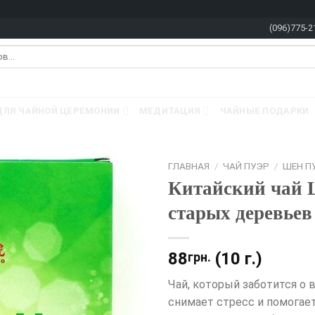
(096)775-2
ДЛЯ ЧАЙНОЙ ЦЕРЕМОНИИ
МЕДИТАЦИЯ
ЧАЙНЫЕ ПОДАРКИ
ГЛАВНАЯ
/
ЧАЙ ПУЭР
/
ШЕН П
Китайский чай 
старых деревьев
88
(10 г.)
грн.
Чай, который заботится о в
снимает стресс и помогае