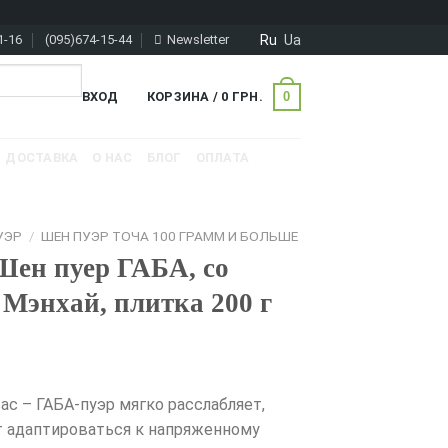
Ru
Ua
1-16
(095)674-15-44
Newsletter
0
ВХОД
КОРЗИНА /
0
ГРН.
ДОСТАВКА
О НАС
БЛОГ
ОПЛАТА
УЭР
/
ШЕН ПУЭР ТОЧА 100 ГРАММ И БОЛЬШЕ
Шен пуер ГАБА, со
 Мэнхай, плитка 200 г
ас – ГАБА-пуэр мягко расслабляет,
т адаптироваться к напряженному