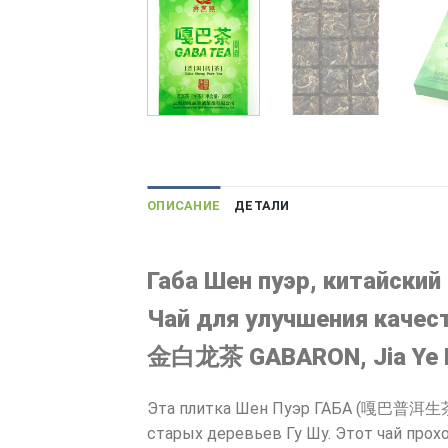
ОПИСАНИЕ
ДЕТАЛИ
Габа Шен пуэр, китайский
Чай для улучшения кач
金白龙茶 GABARON, Jia Ye Lo
Эта плитка Шен Пуэр ГАБА (嘎巴普洱生茶) 
старых деревьев Гу Шу. Этот чай пр