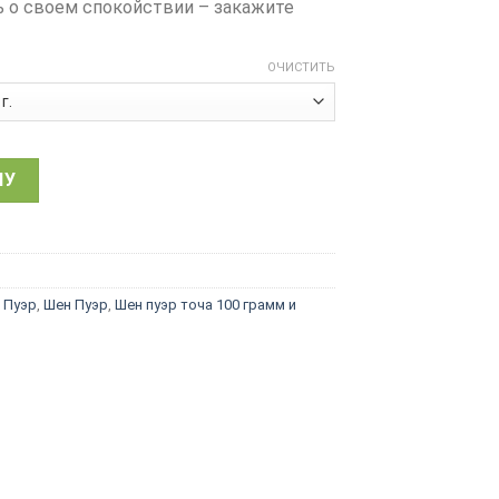
ь о своем спокойствии – закажите
ОЧИСТИТЬ
й чай Шен пуер ГАБА, со старых деревьев Мэнхай, плитка 2
НУ
 Пуэр
,
Шен Пуэр
,
Шен пуэр точа 100 грамм и