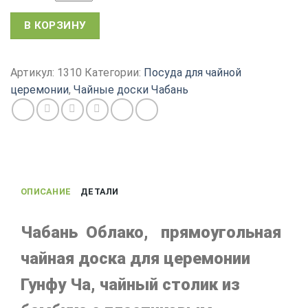
Количество
В КОРЗИНУ
товара
Чабань
Облака,
Артикул:
1310
Категории:
Посуда для чайной
прямоугольный
церемонии
,
Чайные доски Чабань
китайский
чайный
столик,
бамбук
с
пластиковым
ОПИСАНИЕ
ДЕТАЛИ
поддоном,
32х23х4
см
Чабань Облако, прямоугольная
чайная доска для церемонии
Гунфу Ча, чайный столик из