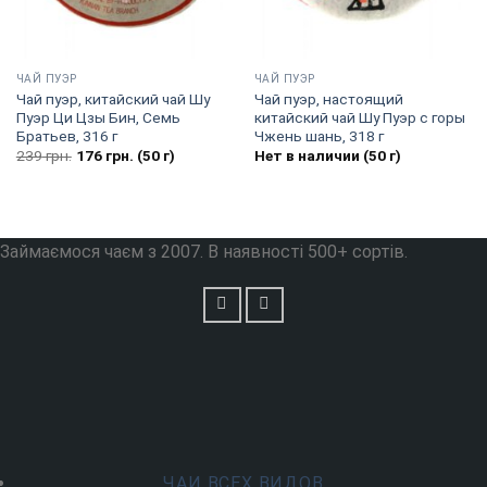
ЧАЙ ПУЭР
ЧАЙ ПУЭР
Чай пуэр, китайский чай Шу
Чай пуэр, настоящий
Пуэр Ци Цзы Бин, Семь
китайский чай Шу Пуэр с горы
Братьев, 316 г
Чжень шань, 318 г
239
грн.
176
грн.
(50 г)
Нет в наличии (50 г)
Займаємося чаєм з 2007. В наявності 500+ сортів.
ЧАИ ВСЕХ ВИДОВ