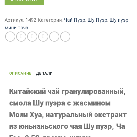
товара
Смола
Пуэра
Артикул:
1492
Категории:
Чай Пуэр
,
Шу Пуэр
,
Шу пуэр
Шу
мини точа
с
Жасмином,
Ча
Гао
с
Моли
ОПИСАНИЕ
ДЕТАЛИ
хуа,
китайский
растворимый
Китайский чай гранулированный,
чай,
смола Шу пуэра с жасмином
0.52
г
Моли Хуа, натуральный экстракт
штука
из юньнаньского чая Шу пуэр, Ча