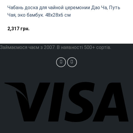
Чабань доска для чайной церемонии Дао Ча, Путь
Чая, эко бамбук. 48х28х6 см
2,317
грн.
Займаємося чаєм з 2007. В наявності 500+ сортів.