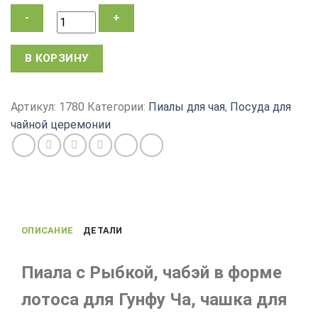
Количество
В КОРЗИНУ
товара
Пиала
для
Артикул:
1780
Категории:
Пиалы для чая
,
Посуда для
чая
чайной церемонии
Карп
Кои,
чабэй,
керамика
Небесный
Глаз
ОПИСАНИЕ
ДЕТАЛИ
с
синим
переливом,
Пиала с Рыбкой, чабэй в форме
50
лотоса для Гунфу Ча, чашка для
мл