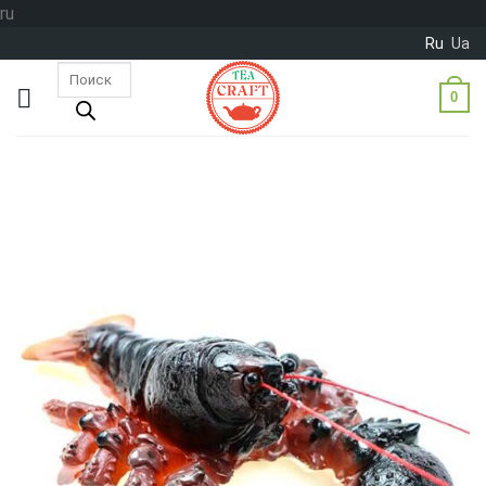
Skip
ru
to
Ru
Ua
content
Поиск
товаров
0