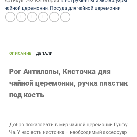
Артикул:
792
Категории:
Инструменты и аксессуары
чайной
чайной церемонии
,
Посуда для чайной церемонии
церемонии,
ручка
из
пластика
под
кость
ОПИСАНИЕ
ДЕТАЛИ
Рог Антилопы, Кисточка для
чайной церемонии, ручка пластик
под кость
Добро пожаловать в мир чайной церемонии Гунфу
Ча. У нас есть кисточка – необходимый аксессуар