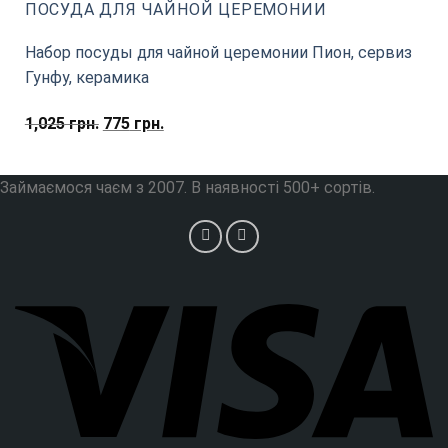
ПОСУДА ДЛЯ ЧАЙНОЙ ЦЕРЕМОНИИ
Набор посуды для чайной церемонии Пион, сервиз
Гунфу, керамика
Первоначальная
Текущая
1,025
грн.
775
грн.
цена
цена:
составляла
775
Займаємося чаєм з 2007. В наявності 500+ сортів.
1,025
грн..
грн..