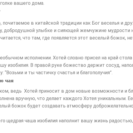
голке вашего дома.
?
 почитаемое в китайской традиции как Бог веселья и друж
у, добродушной улыбке и сияющей жемчужине мудрости на
считается, что там, где появляется этот веселый божок, не
еобычном исполнении. Хотей словно присел на край стола
у изобилия. В правой руке божество держит сосуд, нап
: “Возьми и ты частичку счастья и благополучия”.
ю чая
ком, ведь Хотей приносит в дом новые возможности и б
лнена вручную, что делает каждого Хотея уникальным. Е
селый божок будет создавать атмосферу доброжелательно
ь его щедрая чаша изобилия наполнит вашу жизнь радость