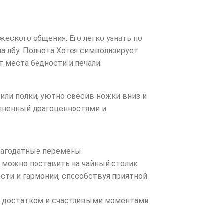
еского общения. Его легко узнать по
 лбу. Полнота Хотея символизирует
т места бедности и печали.
 или полки, уютно свесив ножки вниз и
олненный драгоценностями и
лагодатные перемены.
е можно поставить на чайный столик
сти и гармонии, способствуя приятной
ю, достатком и счастливыми моментами