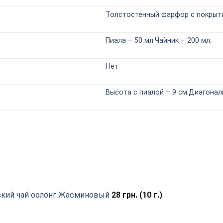
Толстостенный фарфор с покрыт
Пиала – 50 мл.Чайник – 200 мл.
Нет
Высота с пиалой – 9 см.Диагональ
ский чай оолонг Жасминовый
28
грн.
(10 г.)