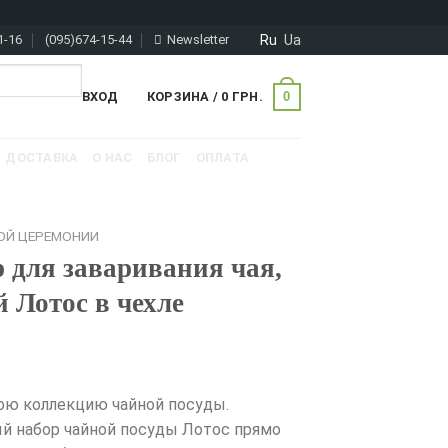
Ru
Ua
1-16
(095)674-15-44
Newsletter
0
ВХОД
КОРЗИНА /
0
ГРН.
ДОСТАВКА
О НАС
БЛОГ
ОПЛАТА
ОЙ ЦЕРЕМОНИИ
 для заваривания чая,
й Лотос в чехле
ою коллекцию чайной посуды.
й набор чайной посуды Лотос прямо