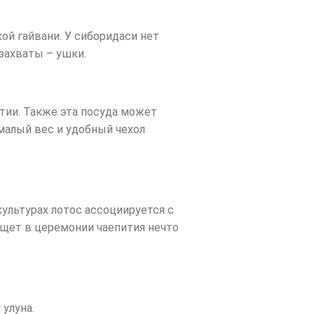
ой гайвани. У сиборидаси нет
 захваты – ушки.
итии. Также эта посуда может
 малый вес и удобный чехол
ультурах лотос ассоциируется с
ищет в церемонии чаепития нечто
 улуна.