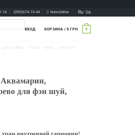
Ru
Ua
1-16
(095)674-15-44
Newsletter
0
ВХОД
КОРЗИНА /
0
ГРН.
ДОСТАВКА
О НАС
БЛОГ
ОПЛАТА
 Аквамарин,
рево для фэн шуй,
в храм внутренней гармонии!