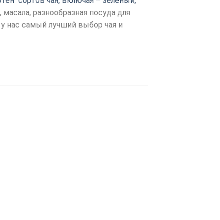
отен сортов чая, включая – зеленый,
а, масала, разнообразная посуда для
 у нас самый лучший выбор чая и