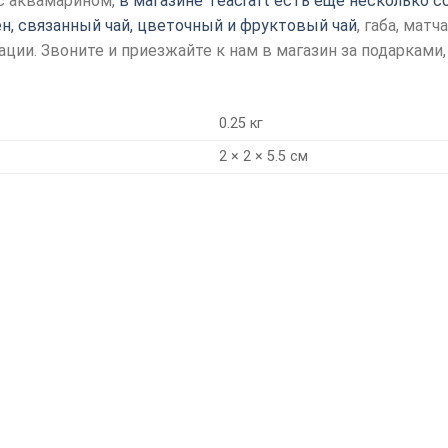
с аквамарином,
в магазине Teacraft есть еще несколько с
ен, связанный чай, цветочный и фруктовый чай
, габа, матч
ции. Звоните и приезжайте к нам в магазин за подарками,
0.25 кг
2 × 2 × 5.5 см