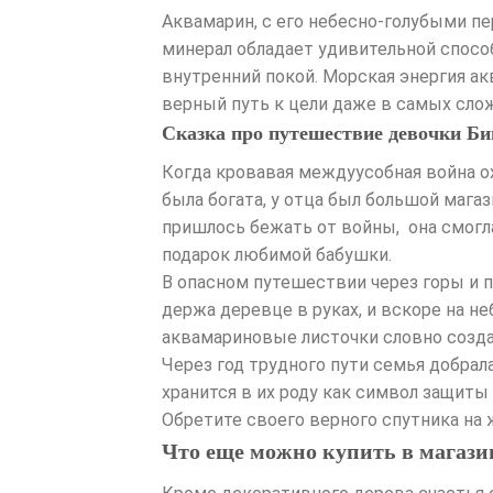
Аквамарин, с его небесно-голубыми пе
минерал обладает удивительной спосо
внутренний покой. Морская энергия а
верный путь к цели даже в самых сло
Сказка про путешествие девочки Би
Когда кровавая междуусобная война ох
была богата, у отца был большой магаз
пришлось бежать от войны, она смогл
подарок любимой бабушки.
В опасном путешествии через горы и п
держа деревце в руках, и вскоре на н
аквамариновые листочки словно созда
Через год трудного пути семья добрал
хранится в их роду как символ защиты
Обретите своего верного спутника на 
Что еще можно купить в магазин