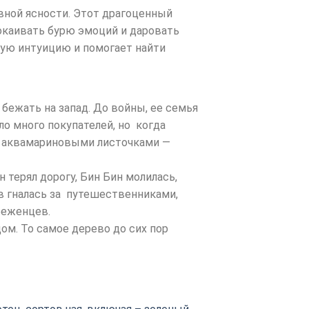
овной ясности. Этот драгоценный
окаивать бурю эмоций и даровать
ную интуицию и помогает найти
бежать на запад. До войны, ее семья
ло много покупателей, но когда
 с аквамариновыми листочками —
 терял дорогу, Бин Бин молилась,
ов гналась за путешественниками,
беженцев.
ом. То самое дерево до сих пор