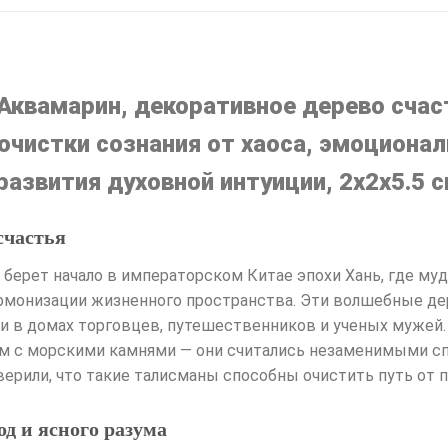
Аквамарин, декоративное дерево счаст
очистки сознания от хаоса, эмоционал
азвития духовной интуиции, 2х2х5.5 
счастья
 берет начало в императорском Китае эпохи Хань, где му
монизации жизненного пространства. Эти волшебные д
 и в домах торговцев, путешественников и ученых мужей.
м с морскими камнями — они считались незаменимыми спу
ерили, что такие талисманы способны очистить путь от 
д и ясного разума