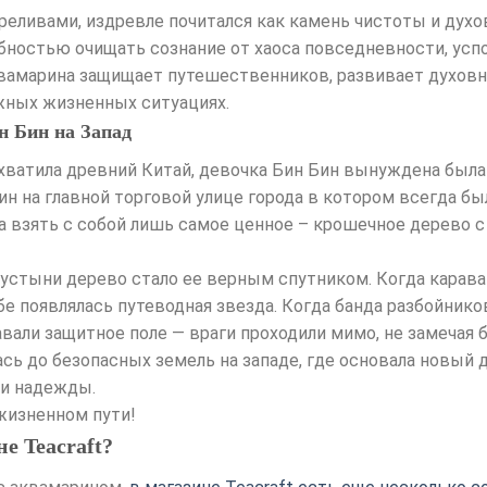
реливами, издревле почитался как камень чистоты и дух
бностью очищать сознание от хаоса повседневности, усп
квамарина защищает путешественников, развивает духов
жных жизненных ситуациях.
н Бин на Запад
ватила древний Китай, девочка Бин Бин вынуждена была 
ин на главной торговой улице города в котором всегда бы
а взять с собой лишь самое ценное – крошечное дерево
устыни дерево стало ее верным спутником. Когда караван
ебе появлялась путеводная звезда. Когда банда разбойник
вали защитное поле — враги проходили мимо, не замечая 
ась до безопасных земель на западе, где основала новый д
 и надежды.
жизненном пути!
е Teacraft?