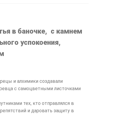
ья в баночке, с камнем
ьного успокоения,
см
дрецы и алхимики создавали
еревца с самоцветными листочками
тниками тех, кто отправлялся в
препятствий и даровать защиту в