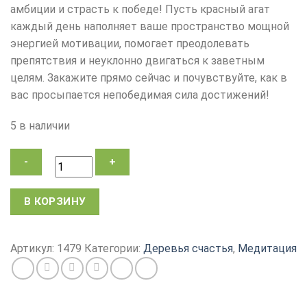
амбиции и страсть к победе! Пусть красный агат
каждый день наполняет ваше пространство мощной
энергией мотивации, помогает преодолевать
препятствия и неуклонно двигаться к заветным
целям. Закажите прямо сейчас и почувствуйте, как в
вас просыпается непобедимая сила достижений!
5 в наличии
Количество
В КОРЗИНУ
товара
Дерево
Счастья,
Артикул:
1479
Категории:
Деревья счастья
,
Медитация
Красный
Агат,
декоративное
дерево