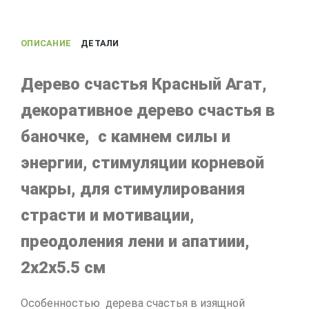
для
фэн
ОПИСАНИЕ
ДЕТАЛИ
шуй,
2х2х5.5
см
Дерево счастья Красный Агат,
декоративное дерево счастья в
баночке, с камнем силы и
энергии, стимуляции корневой
чакры, для стимулирования
страсти и мотивации,
преодоления лени и апатиии,
2х2х5.5 см
Особенностью дерева счастья в изящной