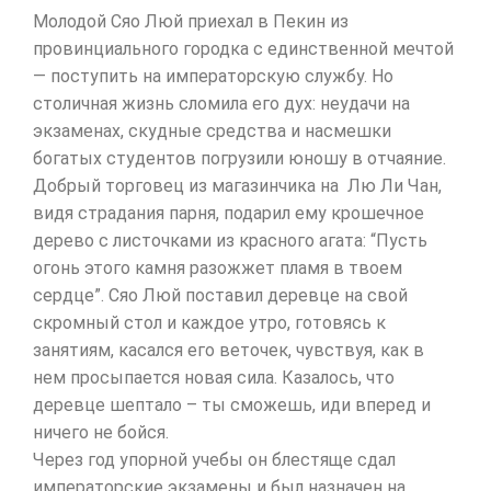
Молодой Сяо Люй приехал в Пекин из
провинциального городка с единственной мечтой
— поступить на императорскую службу. Но
столичная жизнь сломила его дух: неудачи на
экзаменах, скудные средства и насмешки
богатых студентов погрузили юношу в отчаяние.
Добрый торговец из магазинчика на Лю Ли Чан,
видя страдания парня, подарил ему крошечное
дерево с листочками из красного агата: “Пусть
огонь этого камня разожжет пламя в твоем
сердце”. Сяо Люй поставил деревце на свой
скромный стол и каждое утро, готовясь к
занятиям, касался его веточек, чувствуя, как в
нем просыпается новая сила. Казалось, что
деревце шептало – ты сможешь, иди вперед и
ничего не бойся.
Через год упорной учебы он блестяще сдал
императорские экзамены и был назначен на