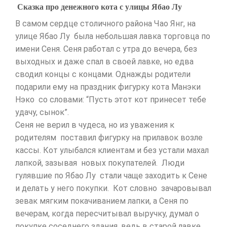
Сказка про денежного кота с улицы Ябао Лу
В самом сердце столичного района Чао Янг, на
улице Ябао Лу была небольшая лавка торговца по
имени Сеня. Сеня работал с утра до вечера, без
выходных и даже спал в своей лавке, но едва
сводил концы с концами. Однажды родители
подарили ему на праздник фигурку кота Манэки
Нэко со словами: “Пусть этот кот принесет тебе
удачу, сынок”.
Сеня не верил в чудеса, но из уважения к
родителям поставил фигурку на прилавок возле
кассы. Кот улыбался клиентам и без устали махал
лапкой, зазывая новых покупателей. Люди
гулявшие по Ябао Лу стали чаще заходить к Сене
и делать у него покупки. Кот словно зачаровывал
зевак мягким покачиванием лапки, а Сеня по
вечерам, когда пересчитывал выручку, думал о
покупке соседнего здания, ведь в старой лавке