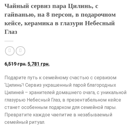
Чайный сервиз пара Цилинь, с
гайванью, на 8 персон, в подарочном
кейсе, керамика в глазури Небесный
Глаз
Первоначальная
Текущая
6,519
грн.
5,781
грн.
цена
цена:
Подарите путь к семейному счастью с сервизом
составляла
5,781
‘Цилинь’! Сервиз украшенный парой благородных
6,519
грн..
Цилиней – хранителей домашнего очага, с уникальной
грн..
глазурью Небесный Глаз, в презентабельном кейсе
станет особенным подарком для семейной пары.
Превратите каждое чаепитие в незабываемый
семейный ритуал.