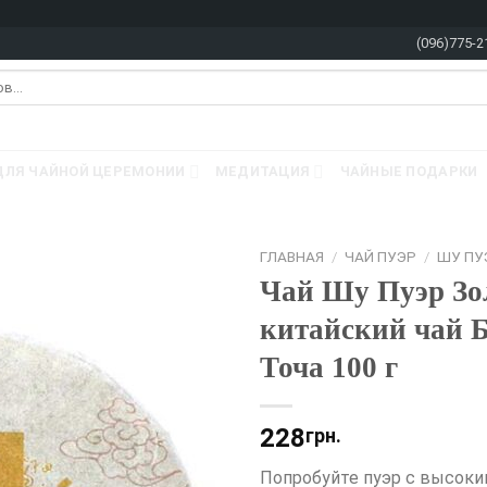
(096)775-2
ДЛЯ ЧАЙНОЙ ЦЕРЕМОНИИ
МЕДИТАЦИЯ
ЧАЙНЫЕ ПОДАРКИ
ГЛАВНАЯ
/
ЧАЙ ПУЭР
/
ШУ ПУ
Чай Шу Пуэр Зо
китайский чай Б
Точа 100 г
228
грн.
Попробуйте пуэр с высоки