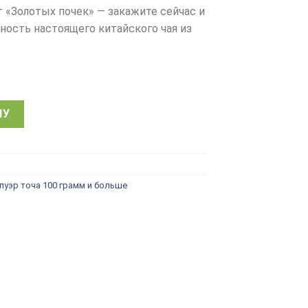
 «Золотых почек» — закажите сейчас и
ность настоящего китайского чая из
уэр Золотые почки, китайский чай Бай Лин Цзинь Я, 2014, Т
НУ
пуэр точа 100 грамм и больше