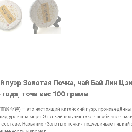
ай пуэр Золотая Почка, чай Бай Лин Ц
 года, точа вес 100 грамм
 (百齡金芽) — это настоящий китайский пуэр, произведённый 
над уровнем моря. Этот чай получил такое необычное наз
 составе. Название «Золотые почки» подчеркивает яркий 
ыщенность и аромат.