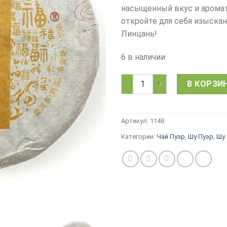
насыщенный вкус и аромат
откройте для себя изыскан
Линцань!
6 в наличии
Количество товара Чай Шу П
В КОРЗИ
Артикул:
1148
Категории:
Чай Пуэр
,
Шу Пуэр
,
Шу 