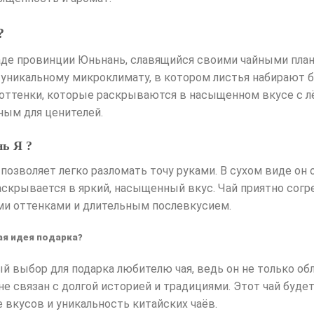
?
аде провинции Юньнань, славящийся своими чайными план
я уникальному микроклимату, в котором листья набирают 
ттенки, которые раскрываются в насыщенном вкусе с лёг
ным для ценителей.
нь Я ?
 позволяет легко разломать точу руками. В сухом виде 
скрывается в яркий, насыщенный вкус. Чай приятно согр
и оттенками и длительным послевкусием.
ая идея подарка?
ый выбор для подарка любителю чая, ведь он не только 
не связан с долгой историей и традициями. Этот чай буд
е вкусов и уникальность китайских чаёв.