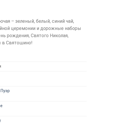
чая – зеленый, белый, синий чай,
чайной церемонии и дорожные наборы
ень рождения, Святого Николая,
ы в Святошино!
м
 Пуэр
ые
т