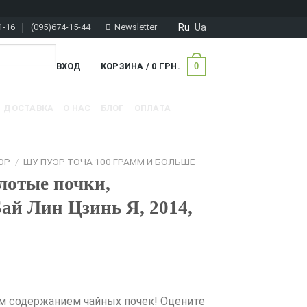
Ru
Ua
1-16
(095)674-15-44
Newsletter
0
ВХОД
КОРЗИНА /
0
ГРН.
ДОСТАВКА
О НАС
БЛОГ
ОПЛАТА
ЭР
/
ШУ ПУЭР ТОЧА 100 ГРАММ И БОЛЬШЕ
лотые почки,
ай Лин Цзинь Я, 2014,
м содержанием чайных почек! Оцените