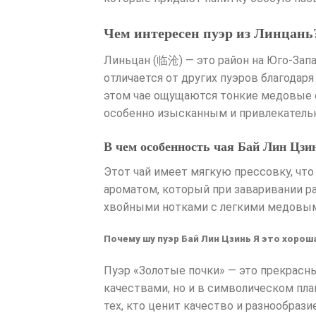
Чем интересен пуэр из Линцань
Линьцан (临沧) — это район на Юго-Зап
отличается от других пуэров благодар
этом чае ощущаются тонкие медовые о
особенно изысканным и привлекатель
В чем особенность чая Бай Лин Цзи
Этот чай имеет мягкую прессовку, что
ароматом, который при заваривании ра
хвойными нотками с легкими медовым
Почему шу пуэр Бай Лин Цзинь Я это хорош
Пуэр «Золотые почки» — это прекрасн
качествами, но и в символическом пла
тех, кто ценит качество и разнообрази