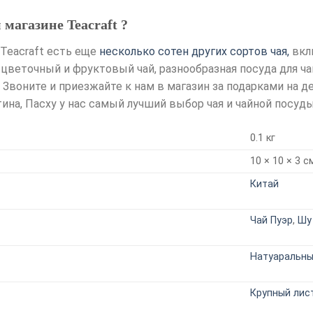
магазине Teacraft ?
 Teacraft есть еще
несколько сотен других сортов чая,
вклю
, цветочный и фруктовый чай, разнообразная посуда для 
 Звоните и приезжайте к нам в магазин за подарками на д
ина, Пасху у нас самый лучший выбор чая и чайной посуд
0.1 кг
10 × 10 × 3 с
Китай
Чай Пуэр
,
Шу
Натуаральн
Крупный лис