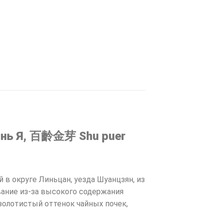
зинь Я, 百齡金芽 Shu puer
в округе Линьцан, уезда Шуанцзян, из
вание из-за высокого содержания
золотистый оттенок чайных почек,